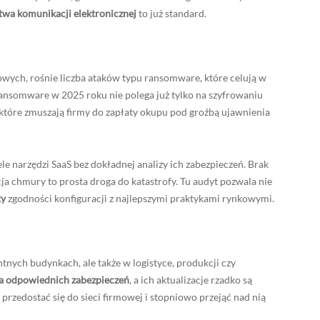
twa komunikacji elektronicznej
to już standard.
wych, rośnie liczba ataków typu ransomware, które celują w
ansomware w 2025 roku nie polega już tylko na szyfrowaniu
 które zmuszają firmy do zapłaty okupu pod groźbą ujawnienia
ele narzędzi SaaS bez dokładnej analizy ich zabezpieczeń. Brak
cja chmury to prosta droga do katastrofy. Tu audyt pozwala nie
ty
zgodności konfiguracji z najlepszymi praktykami rynkowymi.
gentnych budynkach, ale także w logistyce, produkcji czy
da odpowiednich zabezpieczeń
, a ich aktualizacje rzadko są
 przedostać się do sieci firmowej i stopniowo przejąć nad nią