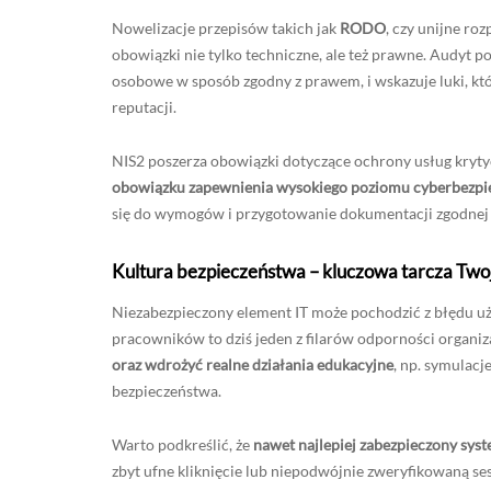
Nowelizacje przepisów takich jak
RODO
, czy unijne ro
obowiązki nie tylko techniczne, ale też prawne. Audyt 
osobowe w sposób zgodny z prawem, i wskazuje luki, k
reputacji.
NIS2 poszerza obowiązki dotyczące ochrony usług kryty
obowiązku zapewnienia wysokiego poziomu cyberbezpiec
się do wymogów i przygotowanie dokumentacji zgodnej 
Kultura bezpieczeństwa – kluczowa tarcza Two
Niezabezpieczony element IT może pochodzić z błędu u
pracowników to dziś jeden z filarów odporności organiz
oraz wdrożyć realne działania edukacyjne
, np. symulac
bezpieczeństwa.
Warto podkreślić, że
nawet najlepiej zabezpieczony syst
zbyt ufne kliknięcie lub niepodwójnie zweryfikowaną ses