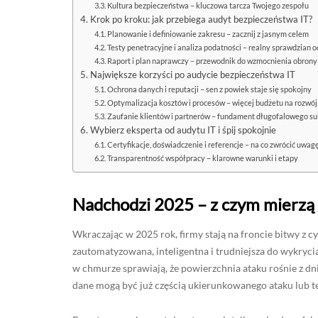
Kultura bezpieczeństwa – kluczowa tarcza Twojego zespołu
Krok po kroku: jak przebiega audyt bezpieczeństwa IT?
Planowanie i definiowanie zakresu – zacznij z jasnym celem
Testy penetracyjne i analiza podatności – realny sprawdzian 
Raport i plan naprawczy – przewodnik do wzmocnienia obrony
Największe korzyści po audycie bezpieczeństwa IT
Ochrona danych i reputacji – sen z powiek staje się spokojny
Optymalizacja kosztów i procesów – więcej budżetu na rozwój
Zaufanie klientów i partnerów – fundament długofalowego s
Wybierz eksperta od audytu IT i śpij spokojnie
Certyfikacje, doświadczenie i referencje – na co zwrócić uwag
Transparentność współpracy – klarowne warunki i etapy
Nadchodzi 2025 – z czym mierzą 
Wkraczając w 2025 rok, firmy stają na froncie bitwy z cy
zautomatyzowana, inteligentna i trudniejsza do wykrycia
w chmurze sprawiają, że powierzchnia ataku rośnie z dni
dane mogą być już częścią ukierunkowanego ataku lub t