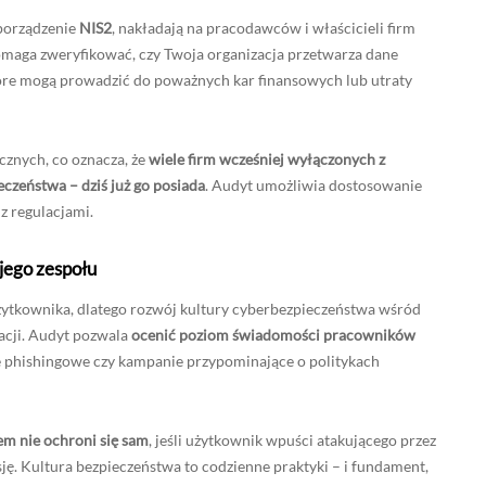
zporządzenie
NIS2
, nakładają na pracodawców i właścicieli firm
pomaga zweryfikować, czy Twoja organizacja przetwarza dane
tóre mogą prowadzić do poważnych kar finansowych lub utraty
cznych, co oznacza, że
wiele firm wcześniej wyłączonych z
zeństwa – dziś już go posiada
. Audyt umożliwia dostosowanie
z regulacjami.
jego zespołu
żytkownika, dlatego rozwój kultury cyberbezpieczeństwa wśród
acji. Audyt pozwala
ocenić poziom świadomości pracowników
je phishingowe czy kampanie przypominające o politykach
em nie ochroni się sam
, jeśli użytkownik wpuści atakującego przez
ję. Kultura bezpieczeństwa to codzienne praktyki – i fundament,