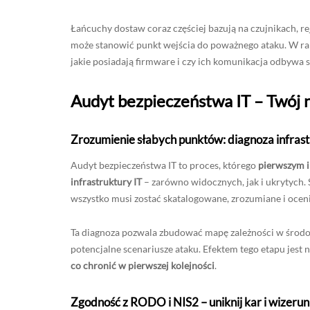
Łańcuchy dostaw coraz częściej bazują na czujnikach, re
może stanowić punkt wejścia do poważnego ataku. W ra
jakie posiadają firmware i czy ich komunikacja odbywa 
Audyt bezpieczeństwa IT – Twój 
Zrozumienie słabych punktów: diagnoza infras
Audyt bezpieczeństwa IT to proces, którego
pierwszym i
infrastruktury IT
– zarówno widocznych, jak i ukrytych.
wszystko musi zostać skatalogowane, zrozumiane i ocen
Ta diagnoza pozwala zbudować mapę zależności w środowi
potencjalne scenariusze ataku. Efektem tego etapu jest n
co chronić w pierwszej kolejności
.
Zgodność z RODO i NIS2 – uniknij kar i wizeru