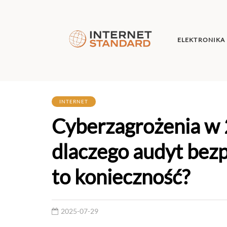
ELEKTRONIKA
INTERNET
Cyberzagrożenia w 
dlaczego audyt bez
to konieczność?
2025-07-29