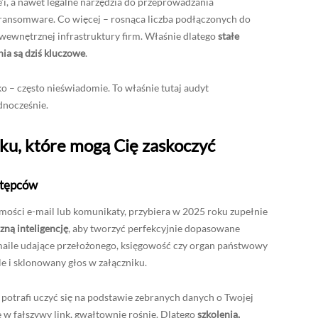
e’i, a nawet legalne narzędzia do przeprowadzania
ansomware. Co więcej – rosnąca liczba podłączonych do
 wewnętrznej infrastruktury firm. Właśnie dlatego
stałe
ia są dziś kluczowe
.
o – często nieświadomie. To właśnie tutaj audyt
dnocześnie.
ku, które mogą Cię zaskoczyć
estępców
mości e-mail lub komunikaty, przybiera w 2025 roku zupełnie
zną inteligencję
, aby tworzyć perfekcyjnie dopasowane
maile udające przełożonego, księgowość czy organ państwowy
le i sklonowany głos w załączniku.
I potrafi uczyć się na podstawie zebranych danych o Twojej
ie w fałszywy link, gwałtownie rośnie. Dlatego
szkolenia,