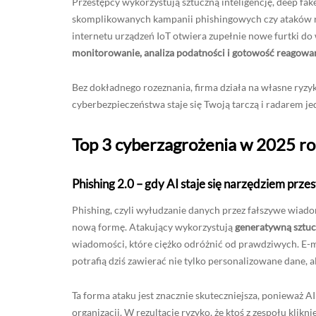
Przestępcy wykorzystują sztuczną inteligencję, deep fak
skomplikowanych kampanii phishingowych czy ataków r
internetu urządzeń IoT otwiera zupełnie nowe furtki do
monitorowanie, analiza podatności i gotowość reagowan
Bez dokładnego rozeznania, firma działa na własne ryzyk
cyberbezpieczeństwa staje się Twoją tarczą i radarem je
Top 3 cyberzagrożenia w 2025 ro
Phishing 2.0 – gdy AI staje się narzędziem prz
Phishing, czyli wyłudzanie danych przez fałszywe wiado
nową formę. Atakujący wykorzystują
generatywną sztuc
wiadomości, które ciężko odróżnić od prawdziwych. E-
potrafią dziś zawierać nie tylko personalizowane dane, a
Ta forma ataku jest znacznie skuteczniejsza, ponieważ A
organizacji. W rezultacie ryzyko, że ktoś z zespołu klikn