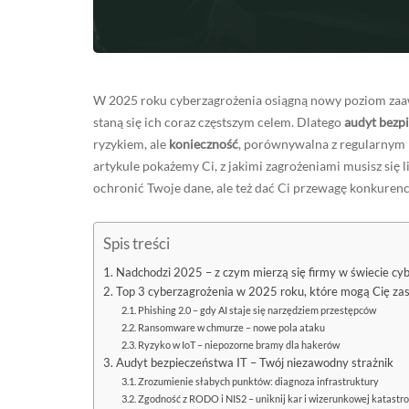
W 2025 roku cyberzagrożenia osiągną nowy poziom zaawa
staną się ich coraz częstszym celem. Dlatego
audyt bezp
ryzykiem, ale
konieczność
, porównywalna z regularnym
artykule pokażemy Ci, z jakimi zagrożeniami musisz się li
ochronić Twoje dane, ale też dać Ci przewagę konkurenc
Spis treści
Nadchodzi 2025 – z czym mierzą się firmy w świecie cy
Top 3 cyberzagrożenia w 2025 roku, które mogą Cię za
Phishing 2.0 – gdy AI staje się narzędziem przestępców
Ransomware w chmurze – nowe pola ataku
Ryzyko w IoT – niepozorne bramy dla hakerów
Audyt bezpieczeństwa IT – Twój niezawodny strażnik
Zrozumienie słabych punktów: diagnoza infrastruktury
Zgodność z RODO i NIS2 – uniknij kar i wizerunkowej katastr