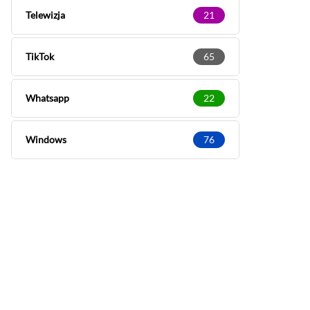
Telewizja
21
TikTok
65
Whatsapp
22
Windows
76