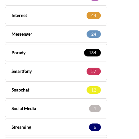
Internet
44
Messenger
24
Porady
134
Smartfony
57
Snapchat
12
Social Media
1
Streaming
6