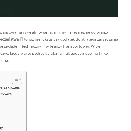
nsowania i wyrafinowania, a firmy – niezależnie od branży –
ieczeństwa IT
to już nie luksus czy dodatek do strategii zarządzania
 przeglądem technicznym w branży transportowej. W tym
czyć, kiedy warto podjąć działania i jak audyt może nie tylko
yjną.
berzagrożeń?
skoczyć
ofy