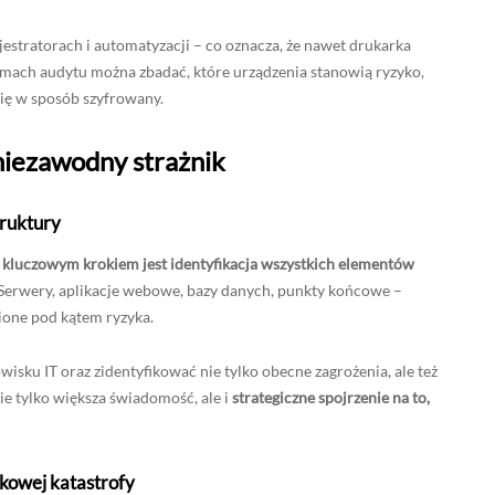
jestratorach i automatyzacji – co oznacza, że nawet drukarka
mach audytu można zbadać, które urządzenia stanowią ryzyko,
się w sposób szyfrowany.
niezawodny strażnik
truktury
 kluczowym krokiem jest identyfikacja wszystkich elementów
 Serwery, aplikacje webowe, bazy danych, punkty końcowe –
ione pod kątem ryzyka.
sku IT oraz zidentyfikować nie tylko obecne zagrożenia, ale też
ie tylko większa świadomość, ale i
strategiczne spojrzenie na to,
nkowej katastrofy