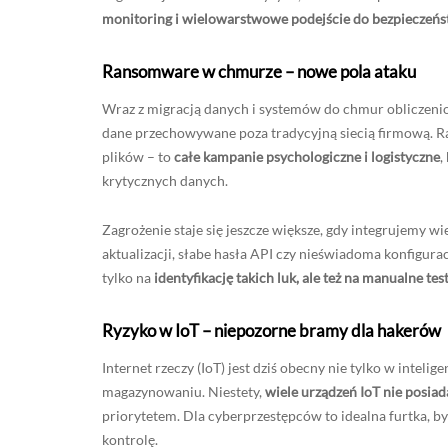
monitoring i wielowarstwowe podejście do bezpieczeńs
Ransomware w chmurze – nowe pola ataku
Wraz z migracją danych i systemów do chmur obliczenio
dane przechowywane poza tradycyjną siecią firmową. R
plików – to
całe kampanie psychologiczne i logistyczne
,
krytycznych danych.
Zagrożenie staje się jeszcze większe, gdy integrujemy wi
aktualizacji, słabe hasła API czy nieświadoma konfigura
tylko na
identyfikację takich luk, ale też na manualne tes
Ryzyko w IoT – niepozorne bramy dla hakerów
Internet rzeczy (IoT) jest dziś obecny nie tylko w inteli
magazynowaniu. Niestety,
wiele urządzeń IoT nie posia
priorytetem. Dla cyberprzestępców to idealna furtka, by
kontrolę.