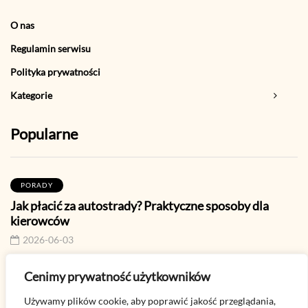
O nas
Regulamin serwisu
Polityka prywatności
Kategorie
Popularne
PORADY
Jak płacić za autostrady? Praktyczne sposoby dla
kierowców
2026-06-03
Cenimy prywatność użytkowników
PORADY
Jak sprawdzić stan konta T-Mobile? Praktyczne
Używamy plików cookie, aby poprawić jakość przeglądania,