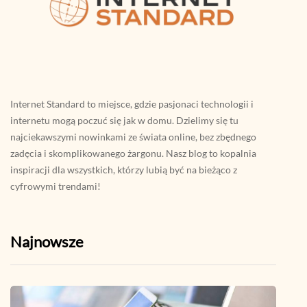
Internet Standard to miejsce, gdzie pasjonaci technologii i
internetu mogą poczuć się jak w domu. Dzielimy się tu
najciekawszymi nowinkami ze świata online, bez zbędnego
zadęcia i skomplikowanego żargonu. Nasz blog to kopalnia
inspiracji dla wszystkich, którzy lubią być na bieżąco z
cyfrowymi trendami!
Najnowsze