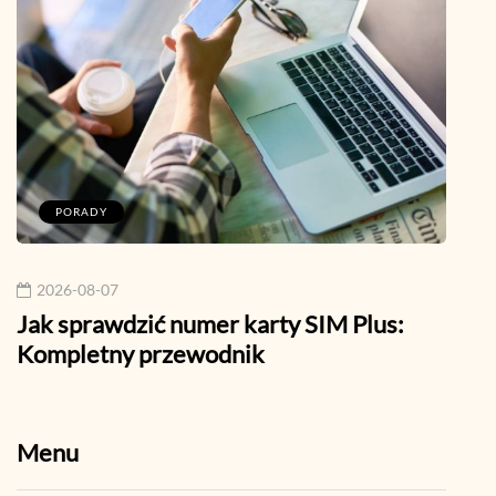
PORADY
P
2026-08-07
202
Jak sprawdzić numer karty SIM Plus:
Jak 
Kompletny przewodnik
pora
Menu