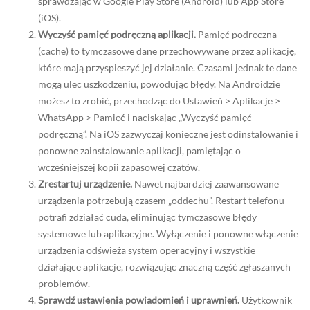
sprawdzając w Google Play Store (Android) lub App Store
(iOS).
Wyczyść pamięć podręczną aplikacji.
Pamięć podręczna
(cache) to tymczasowe dane przechowywane przez aplikację,
które mają przyspieszyć jej działanie. Czasami jednak te dane
mogą ulec uszkodzeniu, powodując błędy. Na Androidzie
możesz to zrobić, przechodząc do Ustawień > Aplikacje >
WhatsApp > Pamięć i naciskając „Wyczyść pamięć
podręczną”. Na iOS zazwyczaj konieczne jest odinstalowanie i
ponowne zainstalowanie aplikacji, pamiętając o
wcześniejszej kopii zapasowej czatów.
Zrestartuj urządzenie.
Nawet najbardziej zaawansowane
urządzenia potrzebują czasem „oddechu”. Restart telefonu
potrafi zdziałać cuda, eliminując tymczasowe błędy
systemowe lub aplikacyjne. Wyłączenie i ponowne włączenie
urządzenia odświeża system operacyjny i wszystkie
działające aplikacje, rozwiązując znaczną część zgłaszanych
problemów.
Sprawdź ustawienia powiadomień i uprawnień.
Użytkownik