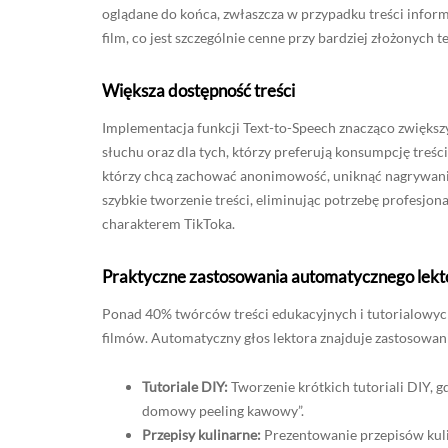
oglądane do końca, zwłaszcza w przypadku treści infor
film, co jest szczególnie cenne przy bardziej złożonych 
Większa dostępność treści
Implementacja funkcji Text-to-Speech znacząco zwiększ
słuchu oraz dla tych, którzy preferują konsumpcję treś
którzy chcą zachować anonimowość, uniknąć nagrywania 
szybkie tworzenie treści, eliminując potrzebę profesjon
charakterem TikToka.
Praktyczne zastosowania automatycznego lekt
Ponad 40% twórców treści edukacyjnych i tutorialowych 
filmów. Automatyczny głos lektora znajduje zastosowani
Tutoriale DIY:
Tworzenie krótkich tutoriali DIY, gd
domowy peeling kawowy”.
Przepisy kulinarne:
Prezentowanie przepisów kulina