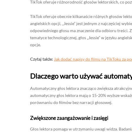
TikTok oferuje różnorodność głosów lektorskich, co poz
TikTok oferuje obecnie kilkanaście różnych głosów lekto
angielskich opcji, „Jessie” jest jednym z najczęściej w
odpowiedniego głosu ma znaczenie dla odbioru treści. Z
tematyce technologicznej, głos „Jessie” w języku angiel
opcje.
Czytaj także:
Jak dodać napisy do filmu na TikToku za p
Dlaczego warto używać automaty
Automatyczny głos lektora znacząco zwiększa atrakcyjnoś
automatyczny głos lektora mają o 15-20% wyższe wskaźn
porównaniu do filmów bez narracji głosowej.
Zwiększone zaangażowanie i zasięgi
Głos lektora pomaga w utrzymaniu uwagi widza. Badania