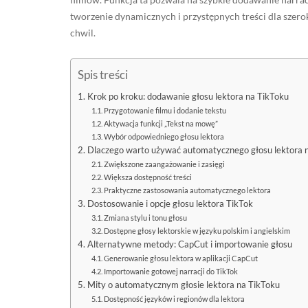
tworzenie dynamicznych i przystępnych treści dla szeroki
chwil.
Spis treści
Krok po kroku: dodawanie głosu lektora na TikToku
Przygotowanie filmu i dodanie tekstu
Aktywacja funkcji „Tekst na mowę”
Wybór odpowiedniego głosu lektora
Dlaczego warto używać automatycznego głosu lektora 
Zwiększone zaangażowanie i zasięgi
Większa dostępność treści
Praktyczne zastosowania automatycznego lektora
Dostosowanie i opcje głosu lektora TikTok
Zmiana stylu i tonu głosu
Dostępne głosy lektorskie w języku polskim i angielskim
Alternatywne metody: CapCut i importowanie głosu
Generowanie głosu lektora w aplikacji CapCut
Importowanie gotowej narracji do TikTok
Mity o automatycznym głosie lektora na TikToku
Dostępność języków i regionów dla lektora