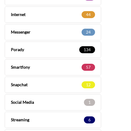
Internet
44
Messenger
24
Porady
134
Smartfony
57
Snapchat
12
Social Media
1
Streaming
6