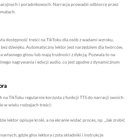
macyjnych i poradnikowych. Narracja prowadzi odbiorcę przez
tematach.
yła dostępność treści na TikToku dla osób z wadami wzroku,
ci bez dźwięku. Automatyczny lektor jest narzędziem dla twórców,
własnego głosu lub mają trudności z dykcją. Pozwala to na
alnego nagrywania i edycji audio, co jest zgodne z dynamicznym
ora
na TikToku regularnie korzysta z funkcji TTS do narracji swoich
e w wielu rodzajach treści:
zie lektor opisuje kroki, a na ekranie widać proces, np. „Jak zrobić
rnych, gdzie głos lektora czyta składniki i instrukcje