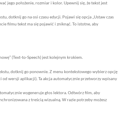
ć jego położenie, rozmiar i kolor. Upewnij się, że tekst jest
tu, dotknij go na osi czasu edycji. Pojawi się opcja „Ustaw czas
e filmu tekst ma się pojawić i zniknąć. To istotne, aby
 mowę” (Text-to-Speech) jest kolejnym krokiem.
tekstu, dotknij go ponownie. Z menu kontekstowego wybierz opcję
ci od wersji aplikacji). Ta akcja automatycznie przetworzy wpisany
utomatycznie wygeneruje głos lektora. Odtwórz film, aby
synchronizowana z treścią wizualną. W razie potrzeby możesz