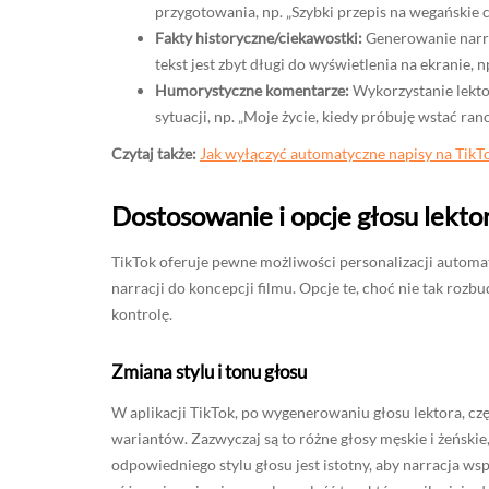
przygotowania, np. „Szybki przepis na wegańskie c
Fakty historyczne/ciekawostki:
Generowanie narrac
tekst jest zbyt długi do wyświetlenia na ekranie, 
Humorystyczne komentarze:
Wykorzystanie lekt
sytuacji, np. „Moje życie, kiedy próbuję wstać ran
Czytaj także:
Jak wyłączyć automatyczne napisy na TikT
Dostosowanie i opcje głosu lekto
TikTok oferuje pewne możliwości personalizacji automa
narracji do koncepcji filmu. Opcje te, choć nie tak ro
kontrolę.
Zmiana stylu i tonu głosu
W aplikacji TikTok, po wygenerowaniu głosu lektora, cz
wariantów. Zazwyczaj są to różne głosy męskie i żeński
odpowiedniego stylu głosu jest istotny, aby narracja ws