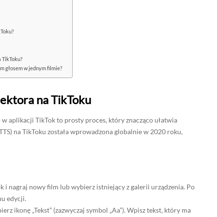
kToku?
a TikToku?
m głosem w jednym filmie?
lektora na TikToku
 aplikacji TikTok to prosty proces, który znacząco ułatwia
(TTS) na TikToku została wprowadzona globalnie w 2020 roku,
 i nagraj nowy film lub wybierz istniejący z galerii urządzenia. Po
u edycji.
ierz ikonę „Tekst” (zazwyczaj symbol „Aa”). Wpisz tekst, który ma