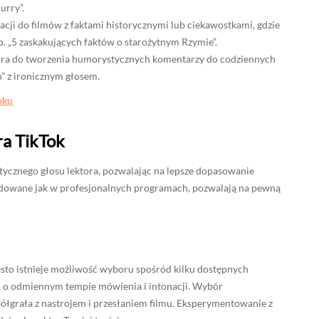
urry”.
ji do filmów z faktami historycznymi lub ciekawostkami, gdzie
np. „5 zaskakujących faktów o starożytnym Rzymie”.
ora do tworzenia humorystycznych komentarzy do codziennych
o” z ironicznym głosem.
oku
ra TikTok
tycznego głosu lektora, pozwalając na lepsze dopasowanie
zbudowane jak w profesjonalnych programach, pozwalają na pewną
ęsto istnieje możliwość wyboru spośród kilku dostępnych
e, o odmiennym tempie mówienia i intonacji. Wybór
półgrała z nastrojem i przesłaniem filmu. Eksperymentowanie z