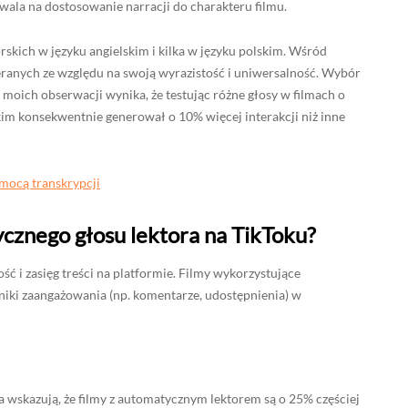
wala na dostosowanie narracji do charakteru filmu.
rskich w języku angielskim i kilka w języku polskim. Wśród
ybieranych ze względu na swoją wyrazistość i uniwersalność. Wybór
 moich obserwacji wynika, że testując różne głosy w filmach o
skim konsekwentnie generował o 10% więcej interakcji niż inne
omocą transkrypcji
cznego głosu lektora na TikToku?
ć i zasięg treści na platformie. Filmy wykorzystujące
iki zaangażowania (np. komentarze, udostępnienia) w
 wskazują, że filmy z automatycznym lektorem są o 25% częściej