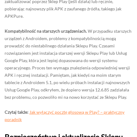
zaktualizować poprzez Sklep Play (jeśli działa) lub ręcznie,
pobierając najnowszy plik APK z zaufanego źródła, takiego jak
APKPure.
Kompatybilność na starszych urządzeniach.
W przypadku starszych
urządzeń z Androidem, problemy z kompatybilnością mogą
prowadzić do niestabilnego działania Sklepu Play. Czasami
rozwiązaniem jest instalacja starszej wersji Sklepu Play lub Usług
Google Play, która jest lepiej dopasowana do wersji systemu
operacyjnego. Proces ten wymaga znalezienia odpowiedniej wersji
APK i ręcznej instalacji. Pamiętam, jak kiedyś na moim starym
tablecie z Androidem 5.1, po wielu próbach instalacji najnowszych
Usług Google Play, odkryłem, że dopiero wersja 12.6.85 zadziałała
bez problemu, co pozwoliło mi na nowo korzystać ze Sklepu Play.
Czytaj także:
Jak wyłączyć pocztę głosową w Play? – praktyczny
poradnik
Bezpieczeństwo i aktualizacje Sklepu