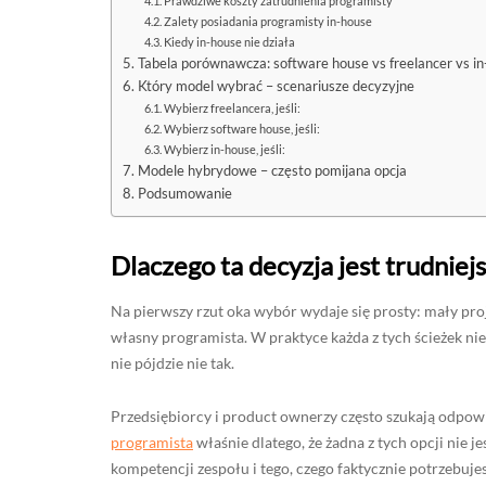
Prawdziwe koszty zatrudnienia programisty
Zalety posiadania programisty in-house
Kiedy in-house nie działa
Tabela porównawcza: software house vs freelancer vs i
Który model wybrać – scenariusze decyzyjne
Wybierz freelancera, jeśli:
Wybierz software house, jeśli:
Wybierz in-house, jeśli:
Modele hybrydowe – często pomijana opcja
Podsumowanie
Dlaczego ta decyzja jest trudniej
Na pierwszy rzut oka wybór wydaje się prosty: mały proj
własny programista. W praktyce każda z tych ścieżek nie
nie pójdzie nie tak.
Przedsiębiorcy i product ownerzy często szukają odpow
programista
właśnie dlatego, że żadna z tych opcji nie j
kompetencji zespołu i tego, czego faktycznie potrzebujes