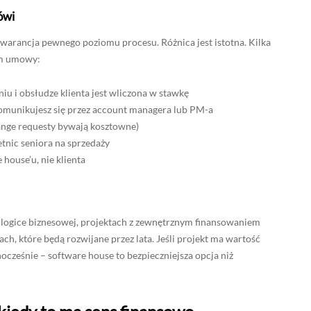
ówi
gwarancja pewnego poziomu procesu. Różnica jest istotna. Kilka
em umowy:
iu i obsłudze klienta jest wliczona w stawkę
omunikujesz się przez account managera lub PM-a
ange requesty bywają kosztowne)
tnic seniora na sprzedaży
house’u, nie klienta
j logice biznesowej, projektach z zewnętrznym finansowaniem
jach, które będą rozwijane przez lata. Jeśli projekt ma wartość
ocześnie – software house to bezpieczniejsza opcja niż