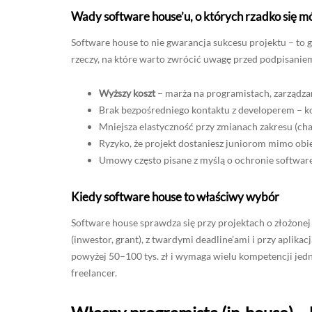
Wady software house’u, o których rzadko się m
Software house to nie gwarancja sukcesu projektu – to 
rzeczy, na które warto zwrócić uwagę przed podpisani
Wyższy koszt
– marża na programistach, zarządzan
Brak bezpośredniego kontaktu z developerem – k
Mniejsza elastyczność przy zmianach zakresu (ch
Ryzyko, że projekt dostaniesz juniorom mimo obie
Umowy często pisane z myślą o ochronie software 
Kiedy software house to właściwy wybór
Software house sprawdza się przy projektach o złożone
(inwestor, grant), z twardymi deadline’ami i przy aplikac
powyżej 50–100 tys. zł i wymaga wielu kompetencji jedn
freelancer.