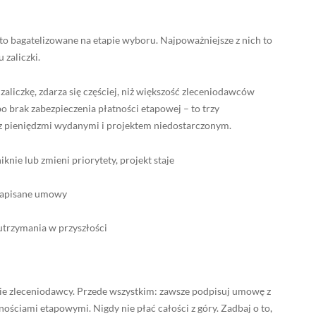
ęsto bagatelizowane na etapie wyboru. Najpoważniejsze z nich to
 zaliczki.
ł zaliczkę, zdarza się częściej, niż większość zleceniodawców
 brak zabezpieczenia płatności etapowej – to trzy
ją z pieniędzmi wydanymi i projektem niedostarczonym.
niknie lub zmieni priorytety, projekt staje
napisane umowy
 utrzymania w przyszłości
ie zleceniodawcy. Przede wszystkim: zawsze podpisuj umowę z
ściami etapowymi. Nigdy nie płać całości z góry. Zadbaj o to,