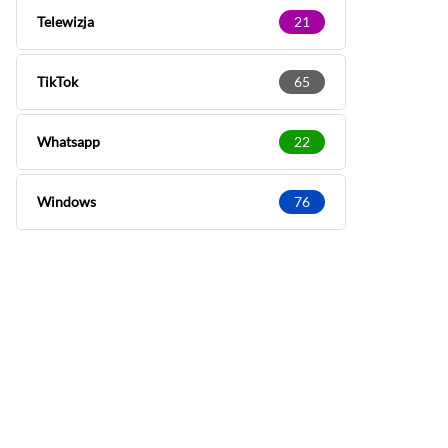
Telewizja
21
TikTok
65
Whatsapp
22
Windows
76