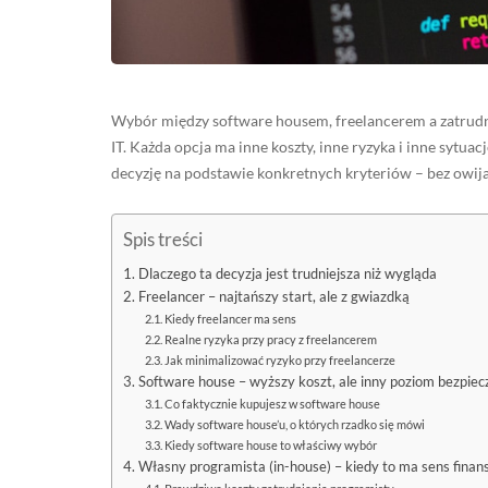
Wybór między software housem, freelancerem a zatrudni
IT. Każda opcja ma inne koszty, inne ryzyka i inne sytuac
decyzję na podstawie konkretnych kryteriów – bez owij
Spis treści
Dlaczego ta decyzja jest trudniejsza niż wygląda
Freelancer – najtańszy start, ale z gwiazdką
Kiedy freelancer ma sens
Realne ryzyka przy pracy z freelancerem
Jak minimalizować ryzyko przy freelancerze
Software house – wyższy koszt, ale inny poziom bezpie
Co faktycznie kupujesz w software house
Wady software house’u, o których rzadko się mówi
Kiedy software house to właściwy wybór
Własny programista (in-house) – kiedy to ma sens fina