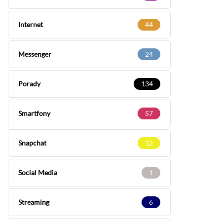
Internet
44
Messenger
24
Porady
134
Smartfony
57
Snapchat
12
Social Media
1
Streaming
6