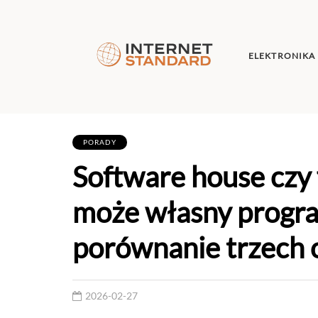
ELEKTRONIKA
PORADY
Software house czy 
może własny progra
porównanie trzech o
2026-02-27