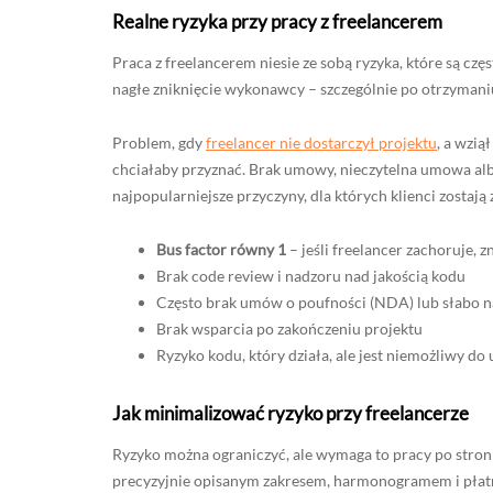
Realne ryzyka przy pracy z freelancerem
Praca z freelancerem niesie ze sobą ryzyka, które są cz
nagłe zniknięcie wykonawcy – szczególnie po otrzymaniu
Problem, gdy
freelancer nie dostarczył projektu
, a wzią
chciałaby przyznać. Brak umowy, nieczytelna umowa albo
najpopularniejsze przyczyny, dla których klienci zosta
Bus factor równy 1
– jeśli freelancer zachoruje, z
Brak code review i nadzoru nad jakością kodu
Często brak umów o poufności (NDA) lub słabo 
Brak wsparcia po zakończeniu projektu
Ryzyko kodu, który działa, ale jest niemożliwy do
Jak minimalizować ryzyko przy freelancerze
Ryzyko można ograniczyć, ale wymaga to pracy po stron
precyzyjnie opisanym zakresem, harmonogramem i płatno