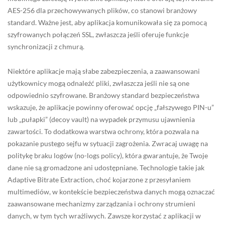
AES-256 dla przechowywanych plików, co stanowi branżowy
standard. Ważne jest, aby aplikacja komunikowała się za pomocą
szyfrowanych połączeń SSL, zwłaszcza jeśli oferuje funkcje
synchronizacji z chmurą.
Niektóre aplikacje mają słabe zabezpieczenia, a zaawansowani
użytkownicy mogą odnaleźć pliki, zwłaszcza jeśli nie są one
odpowiednio szyfrowane. Branżowy standard bezpieczeństwa
wskazuje, że aplikacje powinny oferować opcję „fałszywego PIN-u”
lub „pułapki” (decoy vault) na wypadek przymusu ujawnienia
zawartości. To dodatkowa warstwa ochrony, która pozwala na
pokazanie pustego sejfu w sytuacji zagrożenia. Zwracaj uwagę na
politykę braku logów (no-logs policy), która gwarantuje, że Twoje
dane nie są gromadzone ani udostępniane. Technologie takie jak
Adaptive Bitrate Extraction, choć kojarzone z przesyłaniem
multimediów, w kontekście bezpieczeństwa danych mogą oznaczać
zaawansowane mechanizmy zarządzania i ochrony strumieni
danych, w tym tych wrażliwych. Zawsze korzystać z aplikacji w