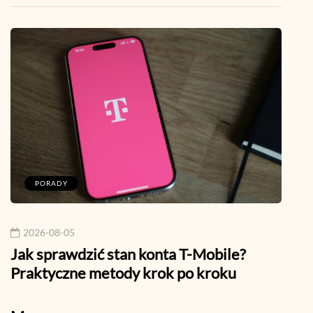
PORADY
M
2026-08-05
202
Jak sprawdzić stan konta T-Mobile?
Szyf
Praktyczne metody krok po kroku
Mess