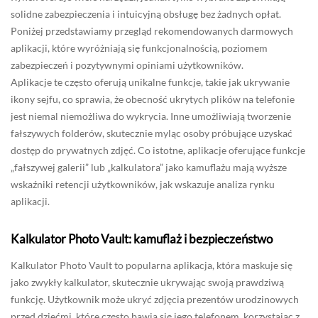
solidne zabezpieczenia i intuicyjną obsługę bez żadnych opłat.
Poniżej przedstawiamy przegląd rekomendowanych darmowych
aplikacji, które wyróżniają się funkcjonalnością, poziomem
zabezpieczeń i pozytywnymi opiniami użytkowników.
Aplikacje te często oferują unikalne funkcje, takie jak ukrywanie
ikony sejfu, co sprawia, że obecność ukrytych plików na telefonie
jest niemal niemożliwa do wykrycia. Inne umożliwiają tworzenie
fałszywych folderów, skutecznie myląc osoby próbujące uzyskać
dostęp do prywatnych zdjęć. Co istotne, aplikacje oferujące funkcje
„fałszywej galerii” lub „kalkulatora” jako kamuflażu mają wyższe
wskaźniki retencji użytkowników, jak wskazuje analiza rynku
aplikacji.
Kalkulator Photo Vault: kamuflaż i bezpieczeństwo
Kalkulator Photo Vault to popularna aplikacja, która maskuje się
jako zwykły kalkulator, skutecznie ukrywając swoją prawdziwą
funkcję. Użytkownik może ukryć zdjęcia prezentów urodzinowych
przed dziećmi, które często bawią się jego telefonem, korzystając z