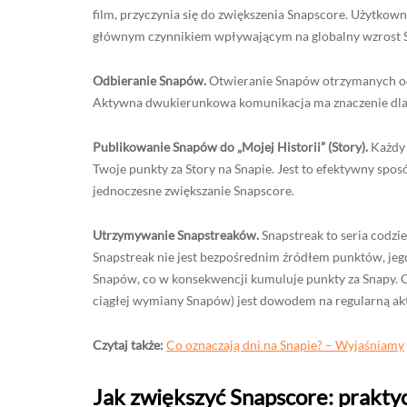
film, przyczynia się do zwiększenia Snapscore. Użytkow
głównym czynnikiem wpływającym na globalny wzrost 
Odbieranie Snapów.
Otwieranie Snapów otrzymanych od
Aktywna dwukierunkowa komunikacja ma znaczenie dla
Publikowanie Snapów do „Mojej Historii” (Story).
Każdy 
Twoje punkty za Story na Snapie. Jest to efektywny sposó
jednoczesne zwiększanie Snapscore.
Utrzymywanie Snapstreaków.
Snapstreak to seria codz
Snapstreak nie jest bezpośrednim źródłem punktów, jeg
Snapów, co w konsekwencji kumuluje punkty za Snapy. Os
ciągłej wymiany Snapów) jest dowodem na regularną ak
Czytaj także:
Co oznaczają dni na Snapie? – Wyjaśniamy
Jak zwiększyć Snapscore: praktyc