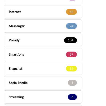
Internet
44
Messenger
24
Porady
134
Smartfony
57
Snapchat
12
Social Media
1
Streaming
6