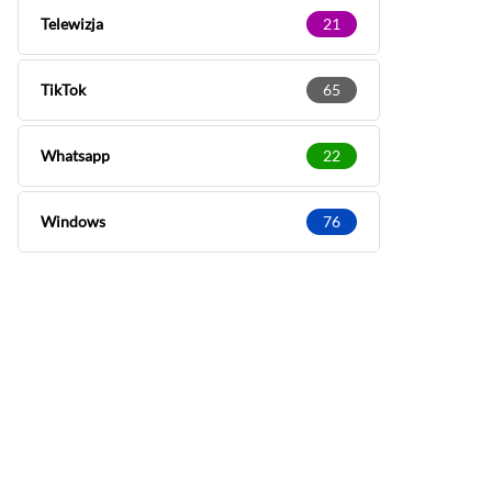
Telewizja
21
TikTok
65
Whatsapp
22
Windows
76