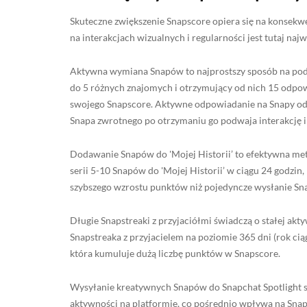
Skuteczne zwiększenie Snapscore opiera się na konsekw
na interakcjach wizualnych i regularności jest tutaj najw
Aktywna wymiana Snapów to najprostszy sposób na podn
do 5 różnych znajomych i otrzymujący od nich 15 odpow
swojego Snapscore. Aktywne odpowiadanie na Snapy od zn
Snapa zwrotnego po otrzymaniu go podwaja interakcję i
Dodawanie Snapów do 'Mojej Historii’ to efektywna me
serii 5-10 Snapów do 'Mojej Historii’ w ciągu 24 godzin,
szybszego wzrostu punktów niż pojedyncze wysłanie Sn
Długie Snapstreaki z przyjaciółmi świadczą o stałej akt
Snapstreaka z przyjacielem na poziomie 365 dni (rok c
która kumuluje dużą liczbę punktów w Snapscore.
Wysyłanie kreatywnych Snapów do Snapchat Spotlight s
aktywności na platformie, co pośrednio wpływa na Sna