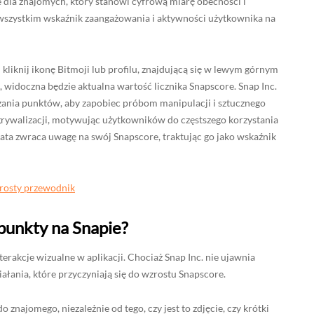
ie dla znajomych, który stanowi cyfrową miarę obecności i
e wszystkim wskaźnik zaangażowania i aktywności użytkownika na
 kliknij ikonę Bitmoji lub profilu, znajdującą się w lewym górnym
 widoczna będzie aktualna wartość licznika Snapscore. Snap Inc.
zania punktów, aby zapobiec próbom manipulacji i sztucznego
rywalizacji, motywując użytkowników do częstszego korzystania
hata zwraca uwagę na swój Snapscore, traktując go jako wskaźnik
Prosty przewodnik
 punkty na Snapie?
rakcje wizualne w aplikacji. Chociaż Snap Inc. nie ujawnia
iałania, które przyczyniają się do wzrostu Snapscore.
znajomego, niezależnie od tego, czy jest to zdjęcie, czy krótki