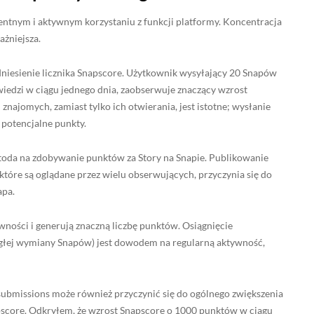
entnym i aktywnym korzystaniu z funkcji platformy. Koncentracja
ażniejsza.
iesienie licznika Snapscore. Użytkownik wysyłający 20 Snapów
iedzi w ciągu jednego dnia, zaobserwuje znaczący wzrost
ajomych, zamiast tylko ich otwierania, jest istotne; wysłanie
 potencjalne punkty.
toda na zdobywanie punktów za Story na Snapie. Publikowanie
 które są oglądane przez wielu obserwujących, przyczynia się do
apa.
ywności i generują znaczną liczbę punktów. Osiągnięcie
iągłej wymiany Snapów) jest dowodem na regularną aktywność,
ubmissions może również przyczynić się do ogólnego zwiększenia
pscore. Odkryłem, że wzrost Snapscore o 1000 punktów w ciągu