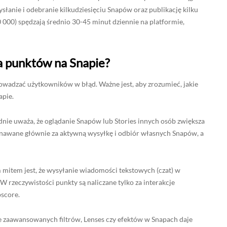
słanie i odebranie kilkudziesięciu Snapów oraz publikację kilku
000) spędzają średnio 30-45 minut dziennie na platformie,
za punktów na Snapie?
wadzać użytkowników w błąd. Ważne jest, aby zrozumieć, jakie
apie.
ie uważa, że oglądanie Snapów lub Stories innych osób zwiększa
znawane głównie za aktywną wysyłkę i odbiór własnych Snapów, a
item jest, że wysyłanie wiadomości tekstowych (czat) w
W rzeczywistości punkty są naliczane tylko za interakcje
pscore.
e zaawansowanych filtrów, Lenses czy efektów w Snapach daje