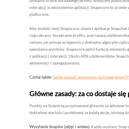
unikalny licznik dla każdego profilu, widoczny publiczn
interakcji w ekosystemie aplikacji. Snapscore to przed
platformie.
Aby znaleźć swój Snapscore, otwórz aplikację Snapchat i
rogu ekranu. Na ekranie profilu, pod nazwą użytkownika,
celowo utrzymuje w tajemnicy dokładny algorytm nalic
zawyżania wyników. Snapscore pełni funkcję elementu g
z aplikacji i interakcji. Około 60% użytkowników Snapc
aktywności i zaangażowania.
Czytaj także:
Gdzie znaleźć polubienia na Instagramie? 
Główne zasady: za co dostaje się
Punkty na Snapie są przyznawane głównie za aktywne inte
dokładnej wartości punktowej za każdą akcję, istnieją dz
Wysyłanie Snapów (zdjęć i wideo).
Każdy wysłany Snap do 