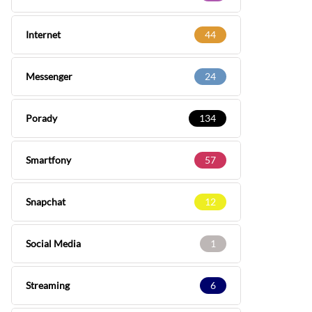
Internet
44
Messenger
24
Porady
134
Smartfony
57
Snapchat
12
Social Media
1
Streaming
6