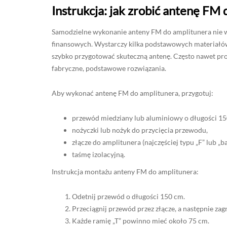
Instrukcja: jak zrobić antenę FM
Samodzielne wykonanie anteny FM do amplitunera nie w
finansowych. Wystarczy kilka podstawowych materiałów 
szybko przygotować skuteczną antenę. Często nawet pro
fabryczne, podstawowe rozwiązania.
Aby wykonać antenę FM do amplitunera, przygotuj:
przewód miedziany lub aluminiowy o długości 150 
nożyczki lub nożyk do przycięcia przewodu,
złącze do amplitunera (najczęściej typu „F” lub „ba
taśmę izolacyjną.
Instrukcja montażu anteny FM do amplitunera:
Odetnij przewód o długości 150 cm.
Przeciągnij przewód przez złącze, a następnie zagni
Każde ramię „T” powinno mieć około 75 cm.