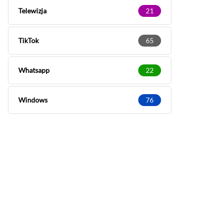
Telewizja
21
TikTok
65
Whatsapp
22
Windows
76