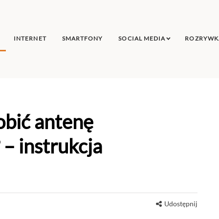
INTERNET
SMARTFONY
SOCIAL MEDIA
ROZRYWK
obić antenę
– instrukcja
Udostępnij