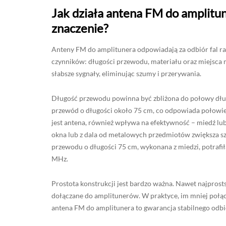
Jak działa antena FM do amplitun
znaczenie?
Anteny FM do amplitunera odpowiadają za odbiór fal r
czynników: długości przewodu, materiału oraz miejsca
słabsze sygnały, eliminując szumy i przerywania.
Długość przewodu powinna być zbliżona do połowy długoś
przewód o długości około 75 cm, co odpowiada połowie 
jest antena, również wpływa na efektywność – miedź lub
okna lub z dala od metalowych przedmiotów zwiększa sz
przewodu o długości 75 cm, wykonana z miedzi, potrafi
MHz.
Prostota konstrukcji jest bardzo ważna. Nawet najprosts
dołączane do amplitunerów. W praktyce, im mniej połąc
antena FM do amplitunera to gwarancja stabilnego odbior