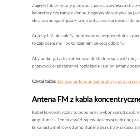
Zagięty lub skręcony przewód znacząco zwiększa straty
kaloryfery czy ramy okienne, negatywnie wpływa na jako
ekranowanego złącza – luźne połączenie prowadzi do pr
Anteny FM nie należy montować w bezpośrednim sąsiedz
to zakłóceniami i pogorszeniem jakości odbioru.
Aby uniknąć tych problemów, dokładnie sprawdź miejsce
przewodu oraz staranne rozłożenie ramion anteny poz
Czytaj także:
Jak usunąć komunikat brak sygnału na we
Antena FM z kabla koncentryczneg
Kabel koncentryczny to popularny wybór wśród osób, 
amplitunera. Ten przewód zapewnia lepszą ochronę prze
kilkunastu metrów od amplitunera bez utraty jakości sy