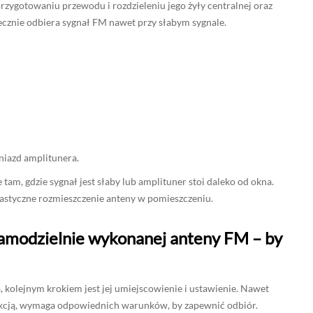
zygotowaniu przewodu i rozdzieleniu jego żyły centralnej oraz
tecznie odbiera sygnał FM nawet przy słabym sygnale.
niazd amplitunera.
tam, gdzie sygnał jest słaby lub amplituner stoi daleko od okna.
lastyczne rozmieszczenie anteny w pomieszczeniu.
samodzielnie wykonanej anteny FM – by
olejnym krokiem jest jej umiejscowienie i ustawienie. Nawet
rukcją, wymaga odpowiednich warunków, by zapewnić odbiór.