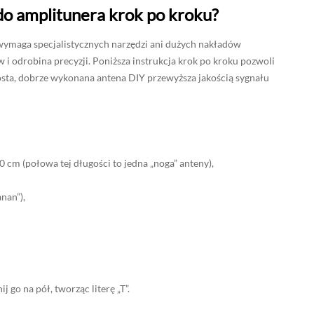
 do amplitunera krok po kroku?
ymaga specjalistycznych narzędzi ani dużych nakładów
i odrobina precyzji. Poniższa instrukcja krok po kroku pozwoli
sta, dobrze wykonana antena DIY przewyższa jakością sygnału
cm (połowa tej długości to jedna „noga” anteny),
nan”),
j go na pół, tworząc literę „T”.