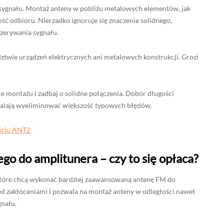
 sygnału. Montaż anteny w pobliżu metalowych elementów, jak
ść odbioru. Nierzadko ignoruje się znaczenie solidnego,
zerywania sygnału.
twie urządzeń elektrycznych ani metalowych konstrukcji. Grozi
 montażu i zadbaj o solidne połączenia. Dobór długości
walają wyeliminować większość typowych błędów.
jściu ANT2
o do amplitunera – czy to się opłaca?
które chcą wykonać bardziej zaawansowaną antenę FM do
d zakłóceniami i pozwala na montaż anteny w odległości nawet
gnału.