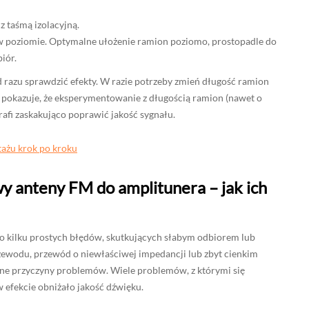
z taśmą izolacyjną.
 w poziomie. Optymalne ułożenie ramion poziomo, prostopadle do
iór.
razu sprawdzić efekty. W razie potrzeby zmień długość ramion
a pokazuje, że eksperymentowanie z długością ramion (nawet o
afi zaskakująco poprawić jakość sygnału.
ażu krok po kroku
y anteny FM do amplitunera – jak ich
o kilku prostych błędów, skutkujących słabym odbiorem lub
ewodu, przewód o niewłaściwej impedancji lub zbyt cienkim
wne przyczyny problemów. Wiele problemów, z którymi się
w efekcie obniżało jakość dźwięku.