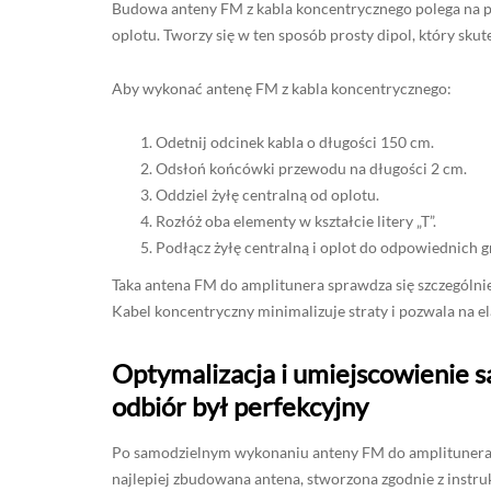
Budowa anteny FM z kabla koncentrycznego polega na pr
oplotu. Tworzy się w ten sposób prosty dipol, który sku
Aby wykonać antenę FM z kabla koncentrycznego:
Odetnij odcinek kabla o długości 150 cm.
Odsłoń końcówki przewodu na długości 2 cm.
Oddziel żyłę centralną od oplotu.
Rozłóż oba elementy w kształcie litery „T”.
Podłącz żyłę centralną i oplot do odpowiednich g
Taka antena FM do amplitunera sprawdza się szczególnie 
Kabel koncentryczny minimalizuje straty i pozwala na e
Optymalizacja i umiejscowienie 
odbiór był perfekcyjny
Po samodzielnym wykonaniu anteny FM do amplitunera, k
najlepiej zbudowana antena, stworzona zgodnie z inst