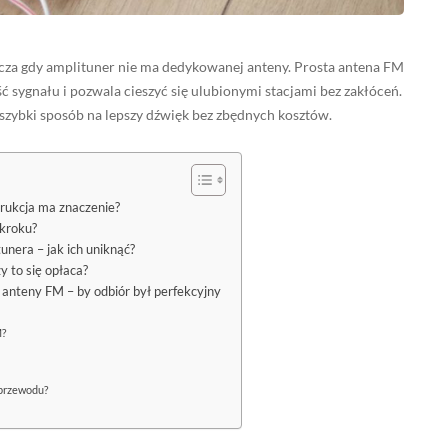
zcza gdy amplituner nie ma dedykowanej anteny. Prosta antena FM
 sygnału i pozwala cieszyć się ulubionymi stacjami bez zakłóceń.
zybki sposób na lepszy dźwięk bez zbędnych kosztów.
trukcja ma znaczenie?
 kroku?
nera – jak ich uniknąć?
 to się opłaca?
 anteny FM – by odbiór był perfekcyjny
M?
 przewodu?