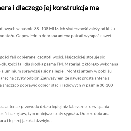
era i dlaczego jej konstrukcja ma
adiowych w paśmie 88–108 MHz. Ich skuteczność zależy od kilku
 montażu. Odpowiednio dobrana antena potrafi wyłapać nawet
ci fali odbieranej częstotliwości. Najczęściej stosuje się
długości fali dla środka pasma FM. Materiał, z którego wykonana
 aluminium sprawdzają się najlepiej. Montaż anteny w pobliżu
ansę na czysty odbiór. Zauważyłem, że nawet prosta antena z
ła znacząco poprawić odbiór stacji radiowych w paśmie 88-108
za antena z przewodu działa lepiej niż fabryczne rozwiązania
zeń i zakrętów, tym mniejsze straty sygnału. Dobrze dobrana
u i lepszej jakości dźwięku.