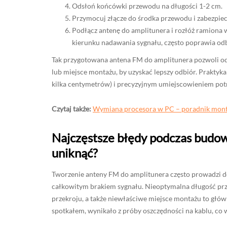
Odsłoń końcówki przewodu na długości 1-2 cm.
Przymocuj złącze do środka przewodu i zabezpiec
Podłącz antenę do amplitunera i rozłóż ramiona
kierunku nadawania sygnału, często poprawia odb
Tak przygotowana antena FM do amplitunera pozwoli od 
lub miejsce montażu, by uzyskać lepszy odbiór. Praktyk
kilka centymetrów) i precyzyjnym umiejscowieniem potr
Czytaj także:
Wymiana procesora w PC – poradnik mont
Najczęstsze błędy podczas budow
uniknąć?
Tworzenie anteny FM do amplitunera często prowadzi d
całkowitym brakiem sygnału. Nieoptymalna długość prz
przekroju, a także niewłaściwe miejsce montażu to głó
spotkałem, wynikało z próby oszczędności na kablu, co 