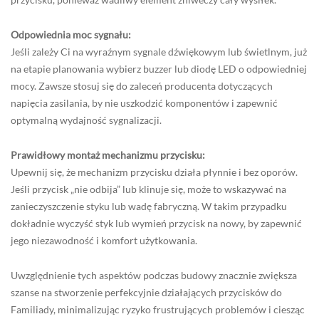
Odpowiednia moc sygnału:
Jeśli zależy Ci na wyraźnym sygnale dźwiękowym lub świetlnym, już
na etapie planowania wybierz buzzer lub diodę LED o odpowiedniej
mocy. Zawsze stosuj się do zaleceń producenta dotyczących
napięcia zasilania, by nie uszkodzić komponentów i zapewnić
optymalną wydajność sygnalizacji.
Prawidłowy montaż mechanizmu przycisku:
Upewnij się, że mechanizm przycisku działa płynnie i bez oporów.
Jeśli przycisk „nie odbija” lub klinuje się, może to wskazywać na
zanieczyszczenie styku lub wadę fabryczną. W takim przypadku
dokładnie wyczyść styk lub wymień przycisk na nowy, by zapewnić
jego niezawodność i komfort użytkowania.
Uwzględnienie tych aspektów podczas budowy znacznie zwiększa
szanse na stworzenie perfekcyjnie działających przycisków do
Familiady, minimalizując ryzyko frustrujących problemów i ciesząc