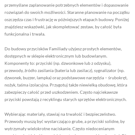
przemyślane zaplanowanie potrzebnych elementów i dopasowanie
rozwiązań do swoich możliwości. Staranne planowanie na początku
oszczędza czas i frustrację w późniejszych etapach budowy. Poniżej
znajdziesz wskazówki, jak skompletować zestaw, by całość była
funkcjonalna i trwała.
Do budowy przycisków Familiady użyjesz prostych elementów,
dostępnych w sklepie elektronicznym lub budowlanym.
Komponenty to: przyciski (np. dzwonkowe lub z odzysku),
przewody, źródło zasilania (bateria lub zasilacz), sygnalizator (np.
dzwonek, buzzer, lampka) oraz podstawowe narzędzia – śrubokręt,
nożyk, taśma izolacyjna. Przygotuj także niewielką obudowę, która
zabezpieczy całość przed uszkodzeniem. Często najciekawsze
przyciski powstają z recyklingu starych sprzętów elektronicznych.
Wybierając materiały, stawiaj na trwałość i bezpieczeństwo.
Przewody muszą być wystarczająco grube, a przyciski solidne, by
wytrzymały wielokrotne naciskanie. Często niedocenianym