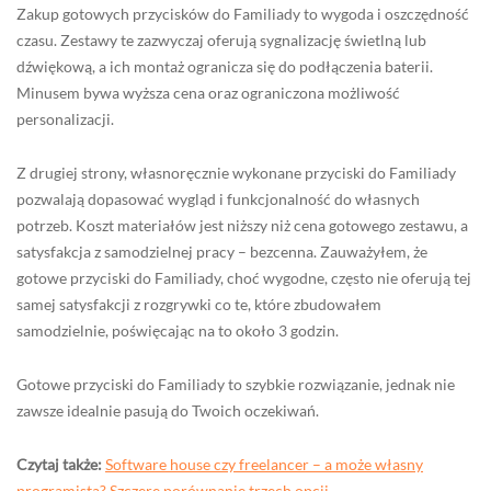
Zakup gotowych przycisków do Familiady to wygoda i oszczędność
czasu. Zestawy te zazwyczaj oferują sygnalizację świetlną lub
dźwiękową, a ich montaż ogranicza się do podłączenia baterii.
Minusem bywa wyższa cena oraz ograniczona możliwość
personalizacji.
Z drugiej strony, własnoręcznie wykonane przyciski do Familiady
pozwalają dopasować wygląd i funkcjonalność do własnych
potrzeb. Koszt materiałów jest niższy niż cena gotowego zestawu, a
satysfakcja z samodzielnej pracy – bezcenna. Zauważyłem, że
gotowe przyciski do Familiady, choć wygodne, często nie oferują tej
samej satysfakcji z rozgrywki co te, które zbudowałem
samodzielnie, poświęcając na to około 3 godzin.
Gotowe przyciski do Familiady to szybkie rozwiązanie, jednak nie
zawsze idealnie pasują do Twoich oczekiwań.
Czytaj także:
Software house czy freelancer – a może własny
programista? Szczere porównanie trzech opcji