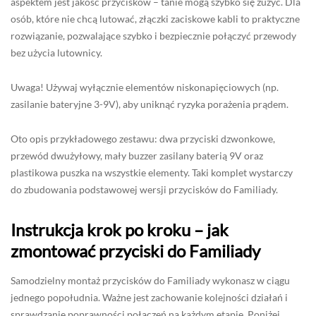
aspektem jest jakość przycisków – tanie mogą szybko się zużyć. Dla
osób, które nie chcą lutować, złączki zaciskowe kabli to praktyczne
rozwiązanie, pozwalające szybko i bezpiecznie połączyć przewody
bez użycia lutownicy.
Uwaga! Używaj wyłącznie elementów niskonapięciowych (np.
zasilanie bateryjne 3-9V), aby uniknąć ryzyka porażenia prądem.
Oto opis przykładowego zestawu: dwa przyciski dzwonkowe,
przewód dwużyłowy, mały buzzer zasilany baterią 9V oraz
plastikowa puszka na wszystkie elementy. Taki komplet wystarczy
do zbudowania podstawowej wersji przycisków do Familiady.
Instrukcja krok po kroku – jak
zmontować przyciski do Familiady
Samodzielny montaż przycisków do Familiady wykonasz w ciągu
jednego popołudnia. Ważne jest zachowanie kolejności działań i
sprawdzanie poprawności połączeń na każdym etapie. Poniżej