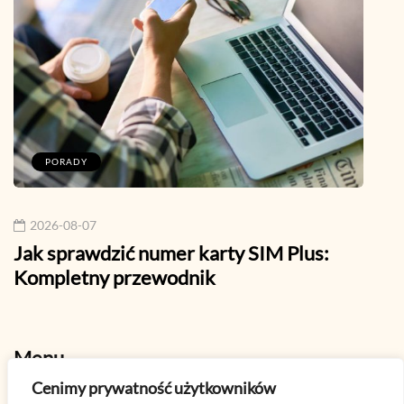
Najnowsze
PORADY
P
2026-08-07
202
Jak sprawdzić numer karty SIM Plus:
Jak 
Cenimy prywatność użytkowników
Kompletny przewodnik
pora