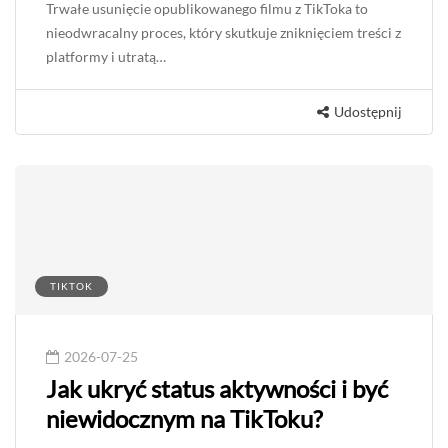
2026-07-25
Jak trwale usunąć opublikowany
film z TikToka?
Trwałe usunięcie opublikowanego filmu z TikToka to
nieodwracalny proces, który skutkuje zniknięciem treści z
platformy i utratą…
Udostępnij
TIKTOK