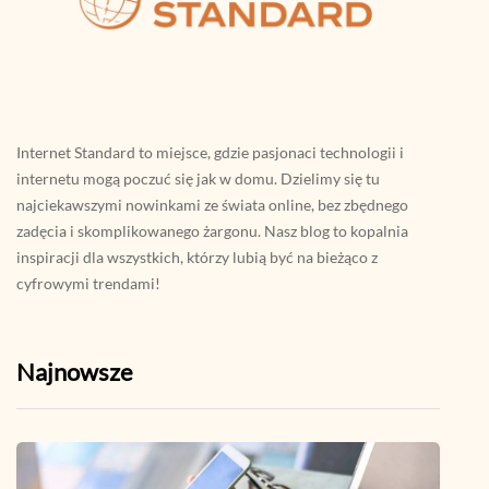
Internet Standard to miejsce, gdzie pasjonaci technologii i
internetu mogą poczuć się jak w domu. Dzielimy się tu
najciekawszymi nowinkami ze świata online, bez zbędnego
zadęcia i skomplikowanego żargonu. Nasz blog to kopalnia
inspiracji dla wszystkich, którzy lubią być na bieżąco z
cyfrowymi trendami!