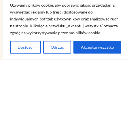
Używamy plików cookie, aby poprawić jakość przeglądania,
wyświetlać reklamy lub treści dostosowane do
indywidualnych potrzeb użytkowników oraz analizować ruch
Menu
na stronie. Kliknięcie przycisku „Akceptuj wszystkie” oznacza
zgodę na wykorzystywanie przez nas plików cookie.
O nas
Dostosuj
Odrzuć
Akceptuj wszystko
Regulamin serwisu
Polityka prywatności
Kategorie
Popularne
TIKTOK
Jak powiązać i dodać profil z Instagrama na TikToku?
2026-06-04