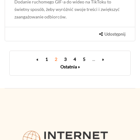
2026-07-23
Jak dodać ruchomy GIF do wideo
na TikToku?
Dodanie ruchomego GIF-a do wideo na TikToku to
świetny sposób, żeby wyróżnić swoje treści i zwiększyć
zaangażowanie odbiorców.
Udostępnij
«
1
2
3
4
5
...
»
Ostatnia »