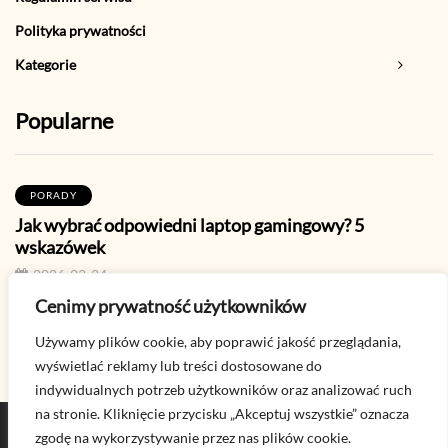
Polityka prywatności
Kategorie
Popularne
PORADY
Jak wybrać odpowiedni laptop gamingowy? 5
wskazówek
2026-03-24
Cenimy prywatność użytkowników
TIKTOK
Używamy plików cookie, aby poprawić jakość przeglądania,
Jak zrobić LIVE na TikToku? - poradnik krok po kroku
wyświetlać reklamy lub treści dostosowane do
2026-07-20
indywidualnych potrzeb użytkowników oraz analizować ruch
na stronie. Kliknięcie przycisku „Akceptuj wszystkie” oznacza
zgodę na wykorzystywanie przez nas plików cookie.
Chcesz wiedzieć więcej? Napisz na kontakt