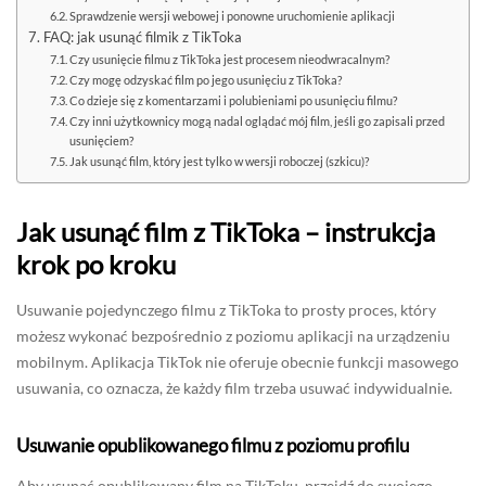
Sprawdzenie wersji webowej i ponowne uruchomienie aplikacji
FAQ: jak usunąć filmik z TikToka
Czy usunięcie filmu z TikToka jest procesem nieodwracalnym?
Czy mogę odzyskać film po jego usunięciu z TikToka?
Co dzieje się z komentarzami i polubieniami po usunięciu filmu?
Czy inni użytkownicy mogą nadal oglądać mój film, jeśli go zapisali przed
usunięciem?
Jak usunąć film, który jest tylko w wersji roboczej (szkicu)?
Jak usunąć film z TikToka – instrukcja
krok po kroku
Usuwanie pojedynczego filmu z TikToka to prosty proces, który
możesz wykonać bezpośrednio z poziomu aplikacji na urządzeniu
mobilnym. Aplikacja TikTok nie oferuje obecnie funkcji masowego
usuwania, co oznacza, że każdy film trzeba usuwać indywidualnie.
Usuwanie opublikowanego filmu z poziomu profilu
Aby usunąć opublikowany film na TikToku, przejdź do swojego