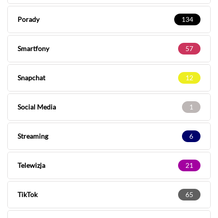
Porady
134
Smartfony
57
Snapchat
12
Social Media
1
Streaming
6
Telewizja
21
TikTok
65