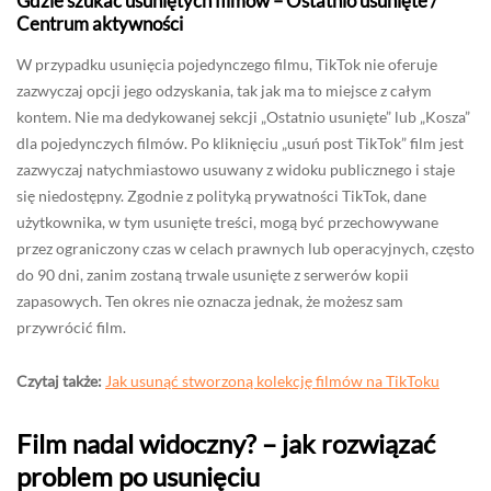
Gdzie szukać usuniętych filmów – Ostatnio usunięte /
Centrum aktywności
W przypadku usunięcia pojedynczego filmu, TikTok nie oferuje
zazwyczaj opcji jego odzyskania, tak jak ma to miejsce z całym
kontem. Nie ma dedykowanej sekcji „Ostatnio usunięte” lub „Kosza”
dla pojedynczych filmów. Po kliknięciu „usuń post TikTok” film jest
zazwyczaj natychmiastowo usuwany z widoku publicznego i staje
się niedostępny. Zgodnie z polityką prywatności TikTok, dane
użytkownika, w tym usunięte treści, mogą być przechowywane
przez ograniczony czas w celach prawnych lub operacyjnych, często
do 90 dni, zanim zostaną trwale usunięte z serwerów kopii
zapasowych. Ten okres nie oznacza jednak, że możesz sam
przywrócić film.
Czytaj także:
Jak usunąć stworzoną kolekcję filmów na TikToku
Film nadal widoczny? – jak rozwiązać
problem po usunięciu