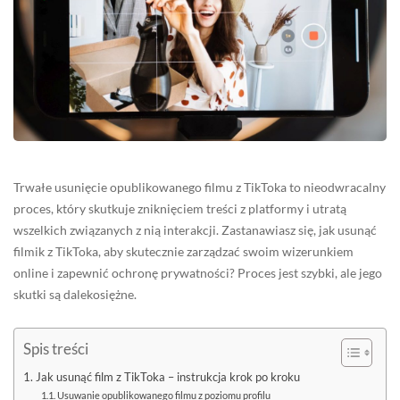
Trwałe usunięcie opublikowanego filmu z TikToka to nieodwracalny
proces, który skutkuje zniknięciem treści z platformy i utratą
wszelkich związanych z nią interakcji. Zastanawiasz się, jak usunąć
filmik z TikToka, aby skutecznie zarządzać swoim wizerunkiem
online i zapewnić ochronę prywatności? Proces jest szybki, ale jego
skutki są dalekosiężne.
Spis treści
Jak usunąć film z TikToka – instrukcja krok po kroku
Usuwanie opublikowanego filmu z poziomu profilu