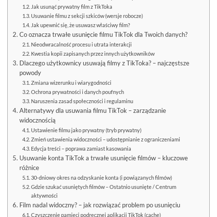
Jak usunąć prywatny film z TikToka
Usuwanie filmu z sekcji szkiców (wersje robocze)
Jak upewnić się, że usuwasz właściwy film?
Co oznacza trwałe usunięcie filmu TikTok dla Twoich danych?
Nieodwracalność procesu i utrata interakcji
Kwestia kopii zapisanych przez innych użytkowników
Dlaczego użytkownicy usuwają filmy z TikToka? – najczęstsze
powody
Zmiana wizerunku i wiarygodności
Ochrona prywatności i danych poufnych
Naruszenia zasad społeczności i regulaminu
Alternatywy dla usuwania filmu TikTok – zarządzanie
widocznością
Ustawienie filmu jako prywatny (tryb prywatny)
Zmień ustawienia widoczności – udostępnianie z ograniczeniami
Edycja treści – poprawa zamiast kasowania
Usuwanie konta TikTok a trwałe usunięcie filmów – kluczowe
różnice
30-dniowy okres na odzyskanie konta (i powiązanych filmów)
Gdzie szukać usuniętych filmów – Ostatnio usunięte / Centrum
aktywności
Film nadal widoczny? – jak rozwiązać problem po usunięciu
Czyszczenie pamięci podręcznej aplikacji TikTok (cache)