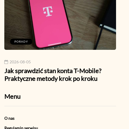
PORADY
M
2026-08-05
202
Jak sprawdzić stan konta T-Mobile?
Szyf
Praktyczne metody krok po kroku
Mess
Menu
O nas
Regulamin serwisu