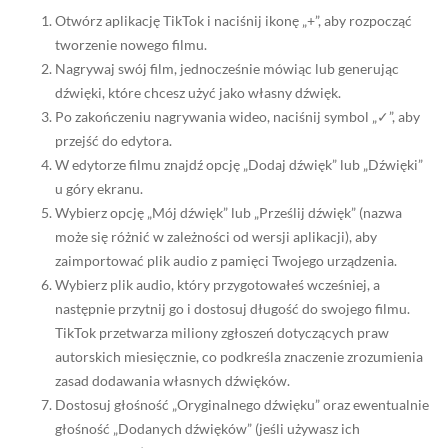
Otwórz aplikację TikTok i naciśnij ikonę „+”, aby rozpocząć
tworzenie nowego filmu.
Nagrywaj swój film, jednocześnie mówiąc lub generując
dźwięki, które chcesz użyć jako własny dźwięk.
Po zakończeniu nagrywania wideo, naciśnij symbol „✓”, aby
przejść do edytora.
W edytorze filmu znajdź opcję „Dodaj dźwięk” lub „Dźwięki”
u góry ekranu.
Wybierz opcję „Mój dźwięk” lub „Prześlij dźwięk” (nazwa
może się różnić w zależności od wersji aplikacji), aby
zaimportować plik audio z pamięci Twojego urządzenia.
Wybierz plik audio, który przygotowałeś wcześniej, a
następnie przytnij go i dostosuj długość do swojego filmu.
TikTok przetwarza miliony zgłoszeń dotyczących praw
autorskich miesięcznie, co podkreśla znaczenie zrozumienia
zasad dodawania własnych dźwięków.
Dostosuj głośność „Oryginalnego dźwięku” oraz ewentualnie
głośność „Dodanych dźwięków” (jeśli używasz ich