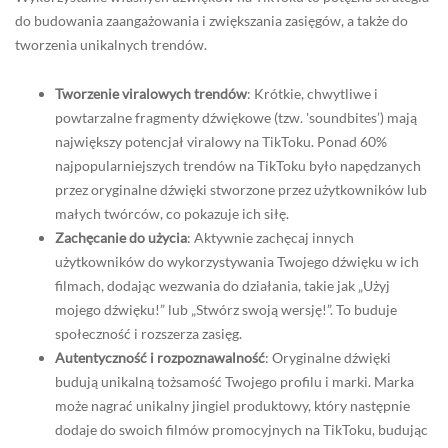
do budowania zaangażowania i zwiększania zasięgów, a także do
tworzenia unikalnych trendów.
Tworzenie viralowych trendów
: Krótkie, chwytliwe i
powtarzalne fragmenty dźwiękowe (tzw. 'soundbites’) mają
największy potencjał viralowy na TikToku. Ponad 60%
najpopularniejszych trendów na TikToku było napędzanych
przez oryginalne dźwięki stworzone przez użytkowników lub
małych twórców, co pokazuje ich siłę.
Zachęcanie do użycia
: Aktywnie zachęcaj innych
użytkowników do wykorzystywania Twojego dźwięku w ich
filmach, dodając wezwania do działania, takie jak „Użyj
mojego dźwięku!” lub „Stwórz swoją wersję!”. To buduje
społeczność i rozszerza zasięg.
Autentyczność i rozpoznawalność
: Oryginalne dźwięki
budują unikalną tożsamość Twojego profilu i marki. Marka
może nagrać unikalny jingiel produktowy, który następnie
dodaje do swoich filmów promocyjnych na TikToku, budując