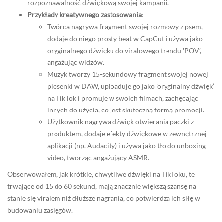
rozpoznawalność dźwiękową swojej kampanii.
Przykłady kreatywnego zastosowania
:
Twórca nagrywa fragment swojej rozmowy z psem,
dodaje do niego prosty beat w CapCut i używa jako
oryginalnego dźwięku do viralowego trendu 'POV’,
angażując widzów.
Muzyk tworzy 15-sekundowy fragment swojej nowej
piosenki w DAW, uploaduje go jako 'oryginalny dźwięk’
na TikTok i promuje w swoich filmach, zachęcając
innych do użycia, co jest skuteczną formą promocji.
Użytkownik nagrywa dźwięk otwierania paczki z
produktem, dodaje efekty dźwiękowe w zewnętrznej
aplikacji (np. Audacity) i używa jako tło do unboxing
video, tworząc angażujący ASMR.
Obserwowałem, jak krótkie, chwytliwe dźwięki na TikToku, te
trwające od 15 do 60 sekund, mają znacznie większą szansę na
stanie się viralem niż dłuższe nagrania, co potwierdza ich siłę w
budowaniu zasięgów.