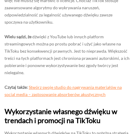
więc nie musisz się martwić o licencje. Chociaż TikTok stosuje
zaawansowane algorytmy do wykrywania naruszeń,
odpowiedzialność za legalność używanego dźwięku zawsze
spoczywa na użytkowniku.
Wielu sądzi, że
dźwięki z YouTube lub innych platform
streamingowych można po prostu pobrać i użyć jako własne na
TikToku bez konsekwencji prawnych. Jest to nieprawda. Większość
treści na tych platformach jest chroniona prawami autorskimi, a ich
pobieranie i ponowne wykorzystywanie bez zgody twórcy jest
nielegalne.
Czytaj także:
Stwórz swoje studio do nagrywania materiałów na
social media – zastosowanie absorberów akustycznych
Wykorzystanie własnego dźwięku w
trendach i promocji na TikToku
Wykorzystanie własnych dźwięków na TikToku to potężna strategia