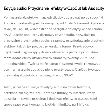
Edycja audio: Przycinanie i efekty w CapCut lub Audacity
Po nagraniu, dźwięk wymaga edycji, aby dopasować go do specyfiki
TikToka. Idealna długość to zazwyczaj od 15 do 60 sekund. Aplikacje
takie jak CapCut, wszechstronne narzędzie do edycji wideo i audio,
czy Audacity, popularny darmowy edytor audio, pozwalają na
precyzyjne przycinanie, redukcję szumów oraz dodawanie prostych
efektów, takich jak pogłos czy korekcja tonów. Przykładowo,
użytkownik nagrywający dźwięk otwierania paczki z produktem
może dodać efekty dźwiękowe w Audacity, tworząc ASMR do
unboxing video. Twórca może nagrać fragment swojej rozmowy z
psem, a następnie dodać do niego prosty beat w CapCut, tworząc
oryginalny dźwięk do viralowego trendu 'POV’.
Testując różne aplikacje do edycji audio na moim telefonie,
przekonałem się, że CapCut oferuje intuicyjny interfejs, który
pozwala mi szybko przycinać i dodawać efekty, co oszczędza mi
sporo czasu przy tworzeniu krótkich filmików na TikToka.