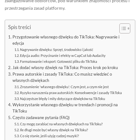
zaangażowanie odbiorców, pod warunkiem znajomości procesu i
przestrzegania zasad platformy.
Spis treści
Przygotowanie własnego dźwięku do TikToka: Nagrywanie i
edycja
Nagrywanie dźwięku: Sprzęt, środowisko i jakość
Edycja audio: Przycinanie i efekty w CapCut lub Audacity
Formatowanie i eksport: Gotowość pliku do TikToka
Jak dodać własny dźwięk na TikToka: Proces krok po kroku
Prawa autorskie i zasady TikToka: Co musisz wiedzieć o
własnych dźwiękach
Zrozumienie 'własnego dźwięku’: Czym jest, a czym nie jest
Ryzyko naruszenia praw autorskich: Konsekwencje i zasady TikToka
Najczęstsze błędy i mity dotyczące dźwięków na TikToku
Wykorzystanie własnego dźwięku w trendach i promocji na
TikToku
Często zadawane pytania (FAQ)
Czy mogę zarabiać na własnych dźwiękach na TikToku?
Ile długi może być własny dźwięk na TikToku?
Co się stanie, jeśli użyję cudzej muzyki?