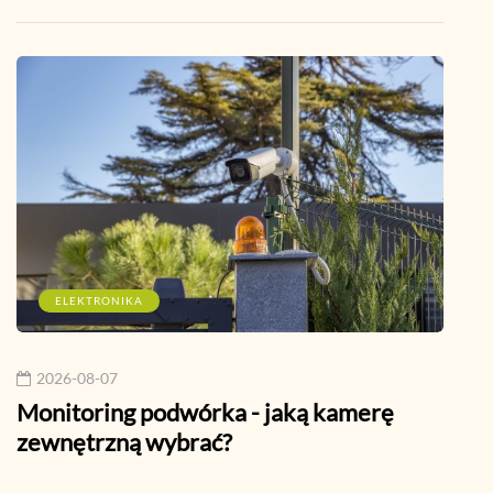
ELEKTRONIKA
I
2026-08-07
202
Monitoring podwórka - jaką kamerę
Jak 
zewnętrzną wybrać?
prak