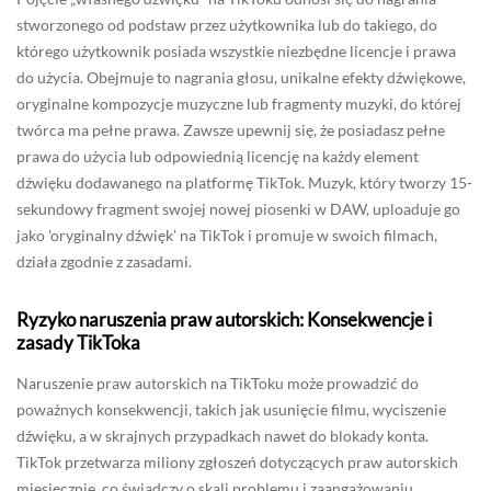
stworzonego od podstaw przez użytkownika lub do takiego, do
którego użytkownik posiada wszystkie niezbędne licencje i prawa
do użycia. Obejmuje to nagrania głosu, unikalne efekty dźwiękowe,
oryginalne kompozycje muzyczne lub fragmenty muzyki, do której
twórca ma pełne prawa. Zawsze upewnij się, że posiadasz pełne
prawa do użycia lub odpowiednią licencję na każdy element
dźwięku dodawanego na platformę TikTok. Muzyk, który tworzy 15-
sekundowy fragment swojej nowej piosenki w DAW, uploaduje go
jako 'oryginalny dźwięk’ na TikTok i promuje w swoich filmach,
działa zgodnie z zasadami.
Ryzyko naruszenia praw autorskich: Konsekwencje i
zasady TikToka
Naruszenie praw autorskich na TikToku może prowadzić do
poważnych konsekwencji, takich jak usunięcie filmu, wyciszenie
dźwięku, a w skrajnych przypadkach nawet do blokady konta.
TikTok przetwarza miliony zgłoszeń dotyczących praw autorskich
miesięcznie, co świadczy o skali problemu i zaangażowaniu