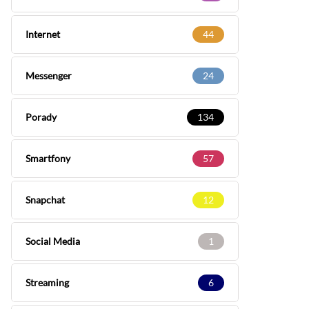
Internet
44
Messenger
24
Porady
134
Smartfony
57
Snapchat
12
Social Media
1
Streaming
6