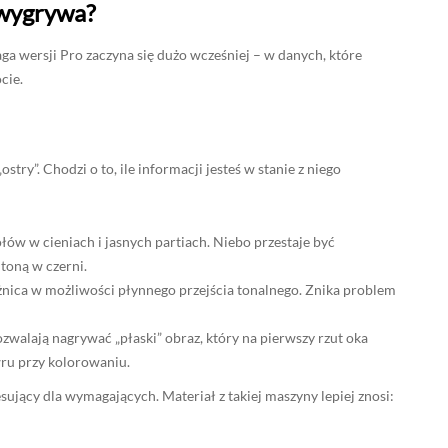
 wygrywa?
aga wersji Pro zaczyna się dużo wcześniej – w danych, które
cie.
stry”. Chodzi o to, ile informacji jesteś w stanie z niego
ółów w cieniach i jasnych partiach. Niebo przestaje być
toną w czerni.
óżnica w możliwości płynnego przejścia tonalnego. Znika problem
ozwalają nagrywać „płaski” obraz, który na pierwszy rzut oka
wru przy kolorowaniu.
esujący dla wymagających. Materiał z takiej maszyny lepiej znosi: