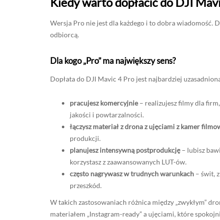
Kiedy warto dopłacić do DJI Mavic
Wersja Pro nie jest dla każdego i to dobra wiadomość. D
odbiorcą.
Dla kogo „Pro” ma największy sens?
Dopłata do DJI Mavic 4 Pro jest najbardziej uzasadniona,
pracujesz komercyjnie
– realizujesz filmy dla fi
jakości i powtarzalności.
łączysz materiał z drona z ujęciami z kamer film
produkcji.
planujesz intensywną postprodukcję
– lubisz baw
korzystasz z zaawansowanych LUT-ów.
często nagrywasz w trudnych warunkach
– świt, 
przeszkód.
W takich zastosowaniach różnica między „zwykłym” dron
materiałem „Instagram-ready” a ujęciami, które spokoj