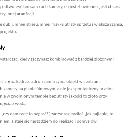
 odtworzyć ten sam ruch kamery, co jest zbawienne, jeśli chcesz
zy innej aranżacji.
j dubli, mniej stresu, mniej ryzyka utraty sprzętu i większa szansa,
projektu.
sły
wystarczać, kiedy zaczynasz kombinować z bardziej złożonymi
ć się na kadrze, a dron sam trzyma obiekt w centrum.
ch kamery na planie filmowym, a nie jak spontaniczny przelot.
ia w zwolnionym tempie bez utraty jakości to złoto przy
ujęcia z wodą.
 „czy dam radę to nagrać?”, zaczynasz myśleć „jak najlepiej to
niem, a staje się narzędziem do realizacji pomysłów.