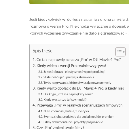
Jeśli kiedykolwiek wróciłeś z nagrania z drona z myślą „ła
rozmowa o wersji Pro. Nie chodzi wyłącznie o dopisek w n
których wcześniej zwyczajnie nie dało się zrealizować – 
Spis treści
Co tak naprawdę oznacza „Pro” w DJI Mavic 4 Pro?
Kiedy wideo z wersji Pro realnie wygrywa?
Jakość obrazu i elastyczność w postprodukcji
Stabilność ujęć i precyzja sterowania
Tryby nagrywania, które otwierają nowe pomysły
Kiedy warto dopłacić do DJI Mavic 4 Pro, a kiedy nie?
Dla kogo „Pro” ma największy sens?
Kiedy wystarczy tańszy model?
Przewaga „Pro” w realnych scenariuszach filmowych
Nieruchomości, hotele, turystyka
Eventy, śluby, produkcje dla social mediów premium
Filmy dokumentalne i projekty pasjonackie
Czy „Pro” zmieni twoje filmy?