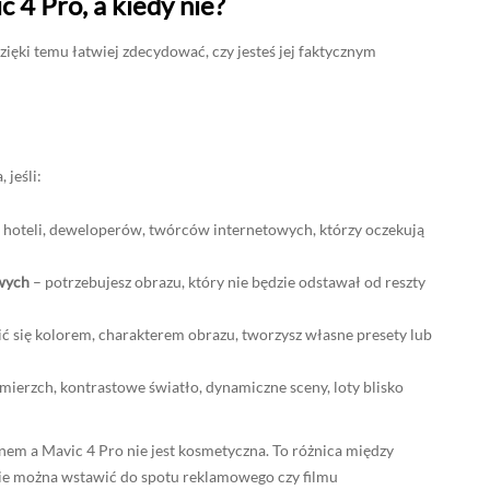
 4 Pro, a kiedy nie?
zięki temu łatwiej zdecydować, czy jesteś jej faktycznym
 jeśli:
rm, hoteli, deweloperów, twórców internetowych, którzy oczekują
owych
– potrzebujesz obrazu, który nie będzie odstawał od reszty
ić się kolorem, charakterem obrazu, tworzysz własne presety lub
zmierzch, kontrastowe światło, dynamiczne sceny, loty blisko
em a Mavic 4 Pro nie jest kosmetyczna. To różnica między
nie można wstawić do spotu reklamowego czy filmu