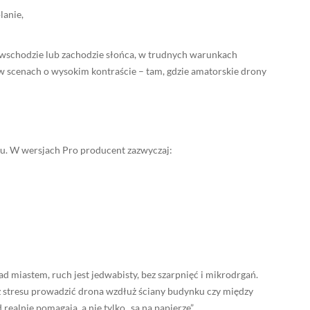
lanie,
 wschodzie lub zachodzie słońca, w trudnych warunkach
w scenach o wysokim kontraście – tam, gdzie amatorskie drony
zu. W wersjach Pro producent zazwyczaj:
d miastem, ruch jest jedwabisty, bez szarpnięć i mikrodrgań.
 stresu prowadzić drona wzdłuż ściany budynku czy między
realnie pomagają, a nie tylko „są na papierze”.