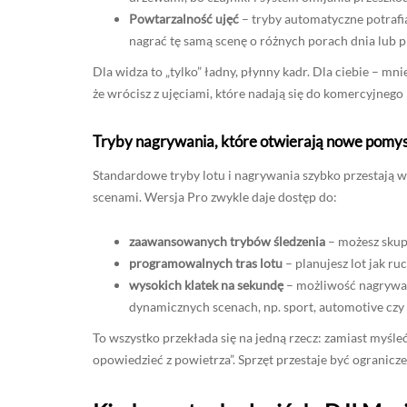
Powtarzalność ujęć
– tryby automatyczne potrafią
nagrać tę samą scenę o różnych porach dnia lub pr
Dla widza to „tylko” ładny, płynny kadr. Dla ciebie – mnie
że wrócisz z ujęciami, które nadają się do komercyjnego 
Tryby nagrywania, które otwierają nowe pomy
Standardowe tryby lotu i nagrywania szybko przestają 
scenami. Wersja Pro zwykle daje dostęp do:
zaawansowanych trybów śledzenia
– możesz skupi
programowalnych tras lotu
– planujesz lot jak ru
wysokich klatek na sekundę
– możliwość nagrywan
dynamicznych scenach, np. sport, automotive czy 
To wszystko przekłada się na jedną rzecz: zamiast myśleć
opowiedzieć z powietrza”. Sprzęt przestaje być ogranicze