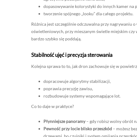
dopasowywanie kolorystyki do innych kamer na p
tworzenie spójnego „looku” dla całego projektu.
Różnica jest szczególnie odczuwalna przy nagrywaniu o
oświetleniowych, przy mieszanym świetle miejskim czy 
bardzo szybko się poddają.
Stabilność ujęć i precyzja sterowania
Kolejna sprawa to to, jak dron zachowuje się w powietr
dopracowuje algorytmy stabilizacji,
poprawia precyzję zawisu,
rozbudowuje systemy wspomagające lot.
Co to daje w praktyce?
Płynniejsze panoramy
– gdy robisz wolny obrót na
Pewność przy locie blisko przeszkód
– możesz bez
drzewami, bo czujniki i system omijania przeszkód 