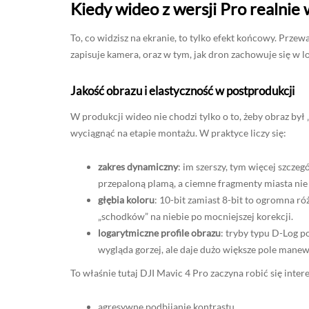
Kiedy wideo z wersji Pro realnie
To, co widzisz na ekranie, to tylko efekt końcowy. Przew
zapisuje kamera, oraz w tym, jak dron zachowuje się w lo
Jakość obrazu i elastyczność w postprodukcji
W produkcji wideo nie chodzi tylko o to, żeby obraz był „o
wyciągnąć na etapie montażu. W praktyce liczy się:
zakres dynamiczny
: im szerszy, tym więcej szczeg
przepaloną plamą, a ciemne fragmenty miasta nie 
głębia koloru
: 10-bit zamiast 8-bit to ogromna r
„schodków” na niebie po mocniejszej korekcji.
logarytmiczne profile obrazu
: tryby typu D-Log p
wygląda gorzej, ale daje dużo większe pole mane
To właśnie tutaj DJI Mavic 4 Pro zaczyna robić się inter
agresywne podbijanie kontrastu,