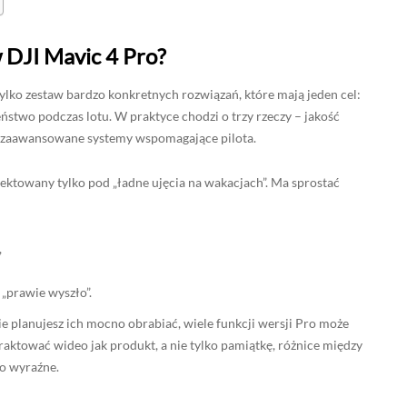
 DJI Mavic 4 Pro?
ylko zestaw bardzo konkretnych rozwiązań, które mają jeden cel:
ństwo podczas lotu. W praktyce chodzi o trzy rzeczy – jakość
z zaawansowane systemy wspomagające pilota.
ojektowany tylko pod „ładne ujęcia na wakacjach”. Ma sprostać
,
 „prawie wyszło”.
nie planujesz ich mocno obrabiać, wiele funkcji wersji Pro może
aktować wideo jak produkt, a nie tylko pamiątkę, różnice między
zo wyraźne.