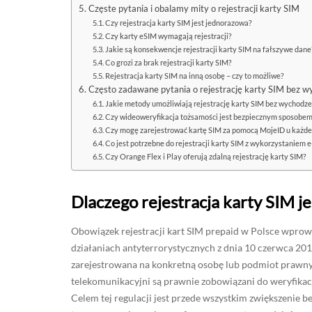
Częste pytania i obalamy mity o rejestracji karty SIM
Czy rejestracja karty SIM jest jednorazowa?
Czy karty eSIM wymagają rejestracji?
Jakie są konsekwencje rejestracji karty SIM na fałszywe dane
Co grozi za brak rejestracji karty SIM?
Rejestracja karty SIM na inną osobę – czy to możliwe?
Często zadawane pytania o rejestrację karty SIM bez 
Jakie metody umożliwiają rejestrację karty SIM bez wychodze
Czy wideoweryfikacja tożsamości jest bezpiecznym sposobem 
Czy mogę zarejestrować kartę SIM za pomocą MojeID u każde
Co jest potrzebne do rejestracji karty SIM z wykorzystaniem
Czy Orange Flex i Play oferują zdalną rejestrację karty SIM?
Dlaczego rejestracja karty SIM 
Obowiązek rejestracji kart SIM prepaid w Polsce wprow
działaniach antyterrorystycznych z dnia 10 czerwca 201
zarejestrowana na konkretną osobę lub podmiot prawny
telekomunikacyjni są prawnie zobowiązani do weryfika
Celem tej regulacji jest przede wszystkim zwiększenie b