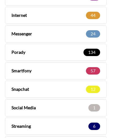
Internet
44
Messenger
24
Porady
134
Smartfony
57
Snapchat
12
Social Media
1
Streaming
6