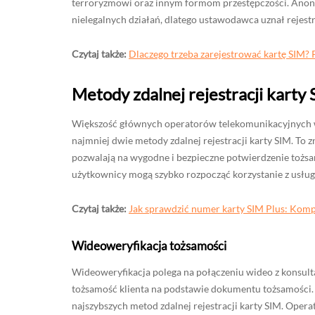
terroryzmowi oraz innym formom przestępczości. Ano
nielegalnych działań, dlatego ustawodawca uznał rejestr
Czytaj także:
Dlaczego trzeba zarejestrować kartę SIM? 
Metody zdalnej rejestracji karty 
Większość głównych operatorów telekomunikacyjnych w Po
najmniej dwie metody zdalnej rejestracji karty SIM. To 
pozwalają na wygodne i bezpieczne potwierdzenie tożsa
użytkownicy mogą szybko rozpocząć korzystanie z usłu
Czytaj także:
Jak sprawdzić numer karty SIM Plus: Kom
Wideoweryfikacja tożsamości
Wideoweryfikacja polega na połączeniu wideo z konsult
tożsamość klienta na podstawie dokumentu tożsamości. P
najszybszych metod zdalnej rejestracji karty SIM. Opera