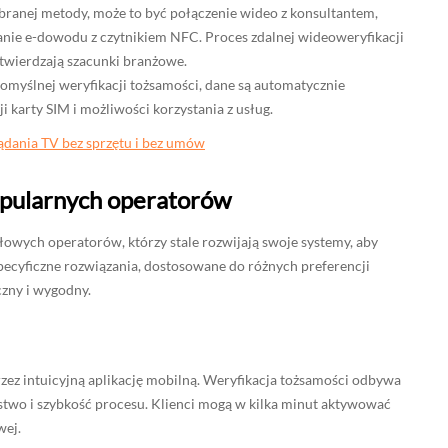
ranej metody, może to być połączenie wideo z konsultantem,
nie e-dowodu z czytnikiem NFC. Proces zdalnej wideoweryfikacji
otwierdzają szacunki branżowe.
omyślnej weryfikacji tożsamości, dane są automatycznie
 karty SIM i możliwości korzystania z usług.
ądania TV bez sprzętu i bez umów
popularnych operatorów
ołowych operatorów, którzy stale rozwijają swoje systemy, aby
pecyficzne rozwiązania, dostosowane do różnych preferencji
czny i wygodny.
zez intuicyjną aplikację mobilną. Weryfikacja tożsamości odbywa
two i szybkość procesu. Klienci mogą w kilka minut aktywować
wej.