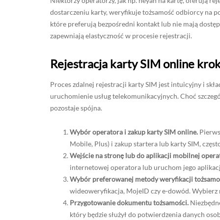
Niektórzy operatorzy, jak np. heyah na kartę, oferują re
dostarczeniu karty, weryfikuje tożsamość odbiorcy na p
które preferują bezpośredni kontakt lub nie mają dostę
zapewniają elastyczność w procesie rejestracji.
Rejestracja karty SIM online krok
Proces zdalnej rejestracji karty SIM jest intuicyjny i skł
uruchomienie usług telekomunikacyjnych. Choć szczegół
pozostaje spójna.
Wybór operatora i zakup karty SIM online.
Pierwsz
Mobile, Plus) i zakup startera lub karty SIM, częs
Wejście na stronę lub do aplikacji mobilnej opera
internetowej operatora lub uruchom jego aplikacj
Wybór preferowanej metody weryfikacji tożsamo
wideoweryfikacja, MojeID czy e-dowód. Wybierz n
Przygotowanie dokumentu tożsamości.
Niezbędne
który będzie służył do potwierdzenia danych os