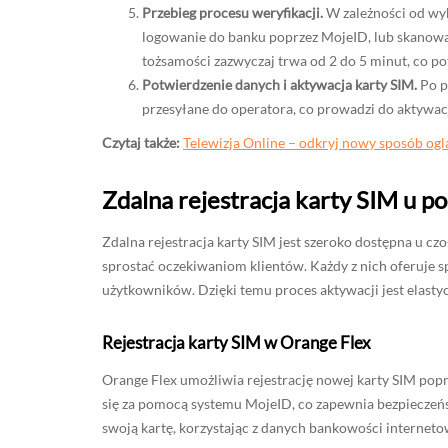
Przebieg procesu weryfikacji.
W zależności od wyb
logowanie do banku poprzez MojeID, lub skanowa
tożsamości zazwyczaj trwa od 2 do 5 minut, co p
Potwierdzenie danych i aktywacja karty SIM.
Po p
przesyłane do operatora, co prowadzi do aktywacji
Czytaj także:
Telewizja Online – odkryj nowy sposób ogl
Zdalna rejestracja karty SIM u 
Zdalna rejestracja karty SIM jest szeroko dostępna u cz
sprostać oczekiwaniom klientów. Każdy z nich oferuje s
użytkowników. Dzięki temu proces aktywacji jest elasty
Rejestracja karty SIM w Orange Flex
Orange Flex umożliwia rejestrację nowej karty SIM popr
się za pomocą systemu MojeID, co zapewnia bezpieczeńs
swoją kartę, korzystając z danych bankowości interneto