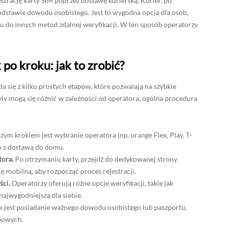
jestrację karty SIM poprzez dostawę kurierską. Kurier, po
odstawie dowodu osobistego. Jest to wygodna opcja dla osób,
pu do innych metod zdalnej weryfikacji. W ten sposób operatorzy
 po kroku: jak to zrobić?
ada się z kilku prostych etapów, które pozwalają na szybkie
y mogą się różnić w zależności od operatora, ogólna procedura
ym krokiem jest wybranie operatora (np. orange Flex, Play, T-
to z dostawą do domu.
tora.
Po otrzymaniu karty, przejdź do dedykowanej strony
ę mobilną, aby rozpocząć proces rejestracji.
ści.
Operatorzy oferują różne opcje weryfikacji, takie jak
ajwygodniejszą dla siebie.
 jest posiadanie ważnego dowodu osobistego lub paszportu,
obowych.