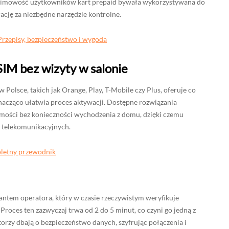
nimowość użytkowników kart prepaid bywała wykorzystywana do
ację za niezbędne narzędzie kontrolne.
Przepisy, bezpieczeństwo i wygoda
SIM bez wizyty w salonie
lsce, takich jak Orange, Play, T-Mobile czy Plus, oferuje co
znacząco ułatwia proces aktywacji. Dostępne rozwiązania
mości bez konieczności wychodzenia z domu, dzięki czemu
g telekomunikacyjnych.
pletny przewodnik
antem operatora, który w czasie rzeczywistym weryfikuje
roces ten zazwyczaj trwa od 2 do 5 minut, co czyni go jedną z
torzy dbają o bezpieczeństwo danych, szyfrując połączenia i