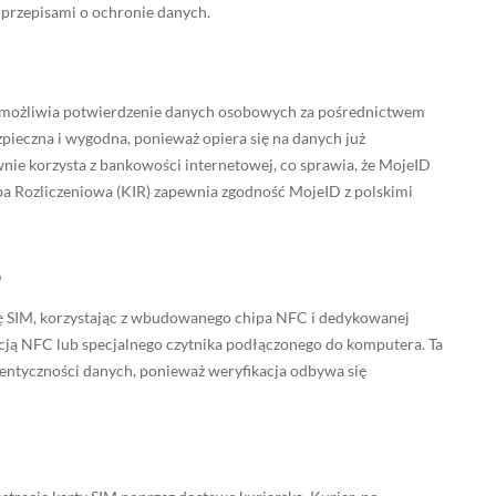
 przepisami o ochronie danych.
y umożliwia potwierdzenie danych osobowych za pośrednictwem
pieczna i wygodna, ponieważ opiera się na danych już
ie korzysta z bankowości internetowej, co sprawia, że MojeID
ba Rozliczeniowa (KIR) zapewnia zgodność MojeID z polskimi
 SIM, korzystając z wbudowanego chipa NFC i dedykowanej
cją NFC lub specjalnego czytnika podłączonego do komputera. Ta
entyczności danych, ponieważ weryfikacja odbywa się