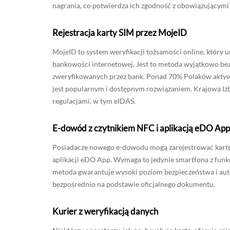
nagrania, co potwierdza ich zgodność z obowiązującymi
Rejestracja karty SIM przez MojeID
MojeID to system weryfikacji tożsamości online, któr
bankowości internetowej. Jest to metoda wyjątkowo bez
zweryfikowanych przez bank. Ponad 70% Polaków aktywn
jest popularnym i dostępnym rozwiązaniem. Krajowa Iz
regulacjami, w tym eIDAS.
E-dowód z czytnikiem NFC i aplikacją eDO App
Posiadacze nowego e-dowodu mogą zarejestrować kartę
aplikacji eDO App. Wymaga to jedynie smartfona z funk
metoda gwarantuje wysoki poziom bezpieczeństwa i aut
bezpośrednio na podstawie oficjalnego dokumentu.
Kurier z weryfikacją danych