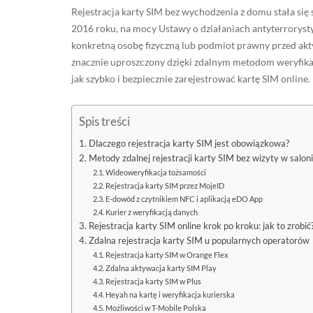
Rejestracja karty SIM bez wychodzenia z domu stała się
2016 roku, na mocy Ustawy o działaniach antyterroryst
konkretną osobę fizyczną lub podmiot prawny przed akty
znacznie uproszczony dzięki zdalnym metodom weryfika
jak szybko i bezpiecznie zarejestrować kartę SIM online.
Spis treści
Dlaczego rejestracja karty SIM jest obowiązkowa?
Metody zdalnej rejestracji karty SIM bez wizyty w salon
Wideoweryfikacja tożsamości
Rejestracja karty SIM przez MojeID
E-dowód z czytnikiem NFC i aplikacją eDO App
Kurier z weryfikacją danych
Rejestracja karty SIM online krok po kroku: jak to zrobić
Zdalna rejestracja karty SIM u popularnych operatorów
Rejestracja karty SIM w Orange Flex
Zdalna aktywacja karty SIM Play
Rejestracja karty SIM w Plus
Heyah na kartę i weryfikacja kurierska
Możliwości w T-Mobile Polska