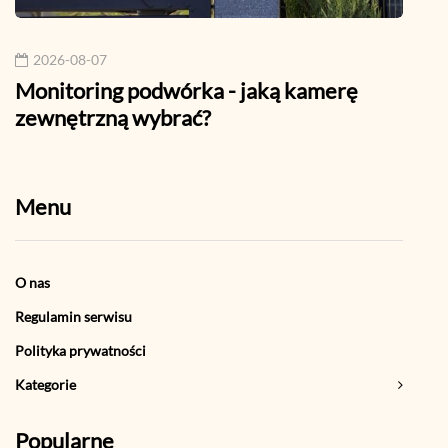
2026-08-07
202
Monitoring podwórka - jaką kamerę
Jak 
zewnętrzną wybrać?
prak
Menu
O nas
Regulamin serwisu
Polityka prywatności
Kategorie
Popularne