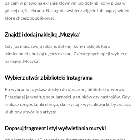
palcem w prawo na ekranie głównym lub dotknij ikony plusa w
górnej części ekranu. Następnie wybierz zdjęcie lub nagraj wideo,
które chcesz opublikować.
Znajdź i dodaj naklejkę „Muzyka”
Gdy już masz swoją relację, dotknij ikony naklejek (tej z
uśmiechniętą buźką) u góry ekranu. Z dostępnych opcji wybierz
naklejkę „Muzyka”.
Wybierz utwór z biblioteki Instagrama
Po wybraniu uzyskasz dostęp do obszernej biblioteki utworów.
Przeglądaj je według popularności, gatunków czy nastrojów. Gdy
szukasz czegoś konkretnego, skorzystaj z wyszukiwarki, by znaleźć
ulubiony utwór lub artystę.
Dopasuj fragment i styl wyświetlania muzyki
Wybierz idealny 15-sekundowy fragment utworu, przesuwając