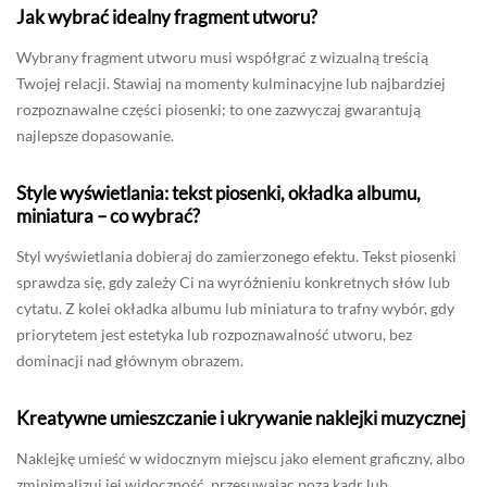
Jak wybrać idealny fragment utworu?
Wybrany fragment utworu musi współgrać z wizualną treścią
Twojej relacji. Stawiaj na momenty kulminacyjne lub najbardziej
rozpoznawalne części piosenki; to one zazwyczaj gwarantują
najlepsze dopasowanie.
Style wyświetlania: tekst piosenki, okładka albumu,
miniatura – co wybrać?
Styl wyświetlania dobieraj do zamierzonego efektu. Tekst piosenki
sprawdza się, gdy zależy Ci na wyróżnieniu konkretnych słów lub
cytatu. Z kolei okładka albumu lub miniatura to trafny wybór, gdy
priorytetem jest estetyka lub rozpoznawalność utworu, bez
dominacji nad głównym obrazem.
Kreatywne umieszczanie i ukrywanie naklejki muzycznej
Naklejkę umieść w widocznym miejscu jako element graficzny, albo
zminimalizuj jej widoczność, przesuwając poza kadr lub