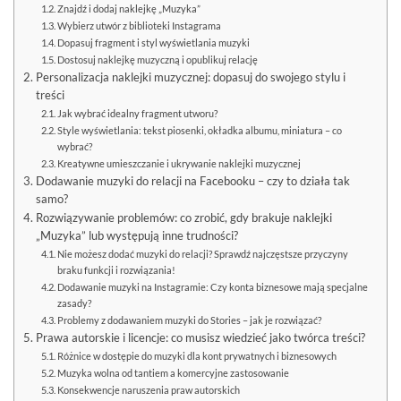
Znajdź i dodaj naklejkę „Muzyka”
Wybierz utwór z biblioteki Instagrama
Dopasuj fragment i styl wyświetlania muzyki
Dostosuj naklejkę muzyczną i opublikuj relację
Personalizacja naklejki muzycznej: dopasuj do swojego stylu i
treści
Jak wybrać idealny fragment utworu?
Style wyświetlania: tekst piosenki, okładka albumu, miniatura – co
wybrać?
Kreatywne umieszczanie i ukrywanie naklejki muzycznej
Dodawanie muzyki do relacji na Facebooku – czy to działa tak
samo?
Rozwiązywanie problemów: co zrobić, gdy brakuje naklejki
„Muzyka” lub występują inne trudności?
Nie możesz dodać muzyki do relacji? Sprawdź najczęstsze przyczyny
braku funkcji i rozwiązania!
Dodawanie muzyki na Instagramie: Czy konta biznesowe mają specjalne
zasady?
Problemy z dodawaniem muzyki do Stories – jak je rozwiązać?
Prawa autorskie i licencje: co musisz wiedzieć jako twórca treści?
Różnice w dostępie do muzyki dla kont prywatnych i biznesowych
Muzyka wolna od tantiem a komercyjne zastosowanie
Konsekwencje naruszenia praw autorskich