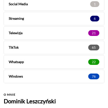
Social Media
1
Streaming
6
Telewizja
21
TikTok
65
Whatsapp
22
Windows
76
O MNIE
Dominik Leszczyński