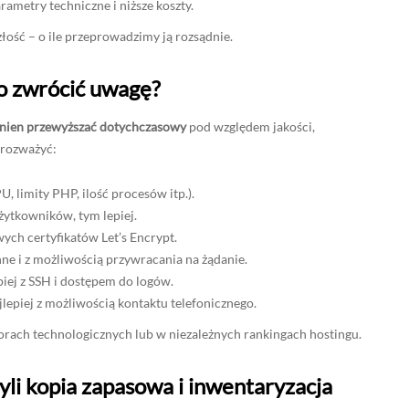
rametry techniczne i niższe koszty.
łość – o ile przeprowadzimy ją rozsądnie.
o zwrócić uwagę?
nien przewyższać dotychczasowy
pod względem jakości,
 rozważyć:
limity PHP, ilość procesów itp.).
żytkowników, tym lepiej.
ych certyfikatów Let’s Encrypt.
nne i z możliwością przywracania na żądanie.
piej z SSH i dostępem do logów.
ajlepiej z możliwością kontaktu telefonicznego.
forach technologicznych lub w niezależnych rankingach hostingu.
yli kopia zapasowa i inwentaryzacja