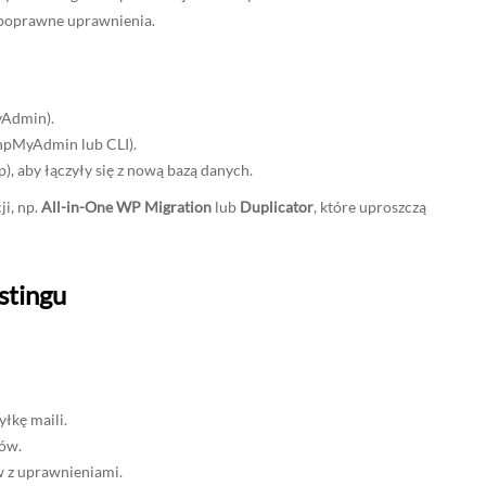
ą poprawne uprawnienia.
yAdmin).
hpMyAdmin lub CLI).
p), aby łączyły się z nową bazą danych.
i, np.
All-in-One WP Migration
lub
Duplicator
, które uproszczą
stingu
łkę maili.
ków.
w z uprawnieniami.