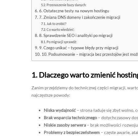
Przenoszenie bazy danych:
6. Ostateczne testy na nowym hostingu
7. Zmiana DNS domeny i zakończenie migracji
Jak to zrobić?
Co warto wiedzieć:
8. Sprawdzenie SEO i analityki po migracji
Po migracji sprawdź:
9. Czego unikać – typowe błędy przy migracji
10. Podsumowanie – migracja bez przestojów jest moż
1. Dlaczego warto zmienić hostin
Zanim przejdziemy do technicznej części migracji, warto
najczęstsze powody:
Niska wydajność
– strona ładuje się zbyt wolno,
Brak wsparcia technicznego
– dotychczasowy dost
Niskie zasoby serwera
– brak możliwości rozwoju 
Problemy z bezpieczeństwem
– częste awarie, ata