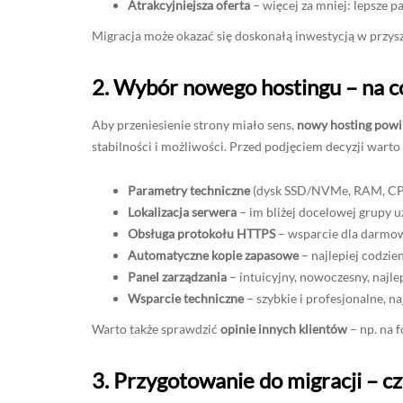
Atrakcyjniejsza oferta
– więcej za mniej: lepsze pa
Migracja może okazać się doskonałą inwestycją w przysz
2. Wybór nowego hostingu – na c
Aby przeniesienie strony miało sens,
nowy hosting powi
stabilności i możliwości. Przed podjęciem decyzji warto
Parametry techniczne
(dysk SSD/NVMe, RAM, CPU, 
Lokalizacja serwera
– im bliżej docelowej grupy u
Obsługa protokołu HTTPS
– wsparcie dla darmow
Automatyczne kopie zapasowe
– najlepiej codzie
Panel zarządzania
– intuicyjny, nowoczesny, najle
Wsparcie techniczne
– szybkie i profesjonalne, n
Warto także sprawdzić
opinie innych klientów
– np. na 
3. Przygotowanie do migracji – cz