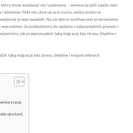
 który może wydawać się ryzykowny – zwłaszcza jeśli zależy nam
i klientów. Nikt nie chce utracić ruchu, widoczności w
wadzonej przeprowadzki. Na szczęście możliwe jest przeniesienie
od warunkiem, że podejdziemy do zadania z odpowiednim planem i
wyjaśnimy, jak przeprowadzić taką migrację bez stresu, błędów i
zić taką migrację bez stresu, błędów i niepotrzebnych
nwentaryzacja
ybie ukrytym)