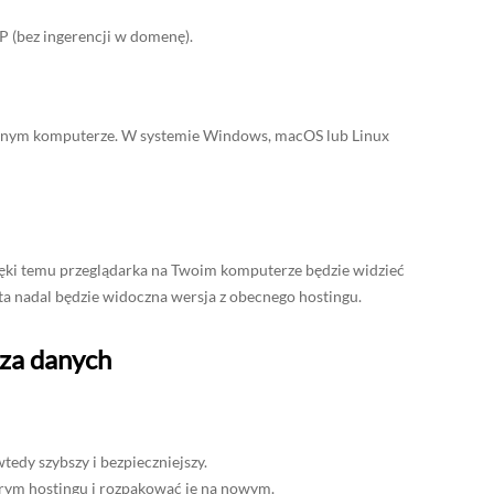
 (bez ingerencji w domenę).
snym komputerze. W systemie Windows, macOS lub Linux
ięki temu przeglądarka na Twoim komputerze będzie widzieć
ta nadal będzie widoczna wersja z obecnego hostingu.
aza danych
wtedy szybszy i bezpieczniejszy.
arym hostingu i rozpakować je na nowym.