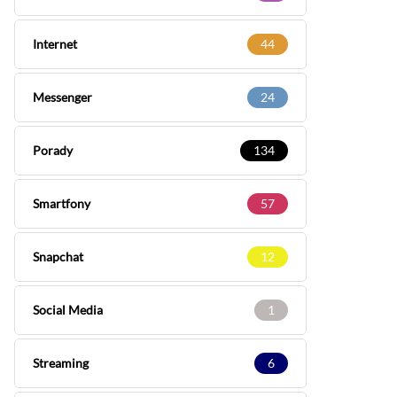
Internet
44
Messenger
24
Porady
134
Smartfony
57
Snapchat
12
Social Media
1
Streaming
6