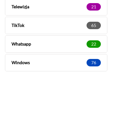
Telewizja
21
TikTok
65
Whatsapp
22
Windows
76