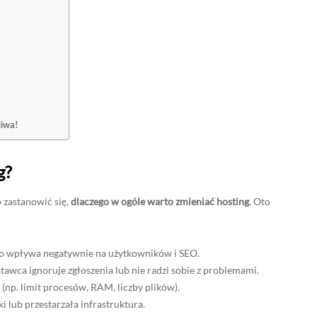
liwa!
g?
 zastanowić się,
dlaczego w ogóle warto zmieniać hosting
. Oto
 co wpływa negatywnie na użytkowników i SEO.
awca ignoruje zgłoszenia lub nie radzi sobie z problemami.
(np. limit procesów, RAM, liczby plików).
ki lub przestarzała infrastruktura.