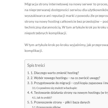
Migracja strony internetowej na nowy serwer to proces,
na nieprzerwanej dostępności serwisu dla użytkowników 
wyszukiwarce ani reputacji marki z powodu źle przepro
strony na nowy hosting całkowicie bez przestojów – p
techniczną starannością. W tym artykule krok po kroku 
niepotrzebnych komplikacji.
W tym artykule krok po kroku wyjaśnimy, jak przeprowad
komplikacji.
Spis treści
1. Dlaczego warto zmienić hosting?
2. Wybór nowego hostingu – na co zwrócić uwagę?
3. Przygotowanie do migracji – czyli kopia zapasowa i i
Co powinno się znaleźć w backupie:
4. Testowanie działania strony na nowym hostingu (w tr
Jak to zrobić?
5. Przenoszenie strony – pliki i baza danych
Przenoszenie plików: