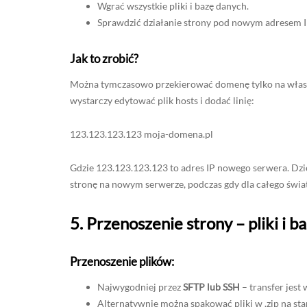
Wgrać wszystkie pliki i bazę danych.
Sprawdzić działanie strony pod nowym adresem IP
Jak to zrobić?
Można tymczasowo przekierować domenę tylko na wła
wystarczy edytować plik hosts i dodać linię:
123.123.123.123 moja-domena.pl
Gdzie 123.123.123.123 to adres IP nowego serwera. Dz
stronę na nowym serwerze, podczas gdy dla całego świa
5. Przenoszenie strony – pliki i b
Przenoszenie plików:
Najwygodniej przez
SFTP lub SSH
– transfer jest 
Alternatywnie można spakować pliki w .zip na st