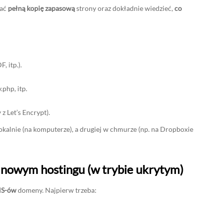
nać
pełną kopię zapasową
strony oraz dokładnie wiedzieć,
co
, itp.).
.php, itp.
 z Let’s Encrypt).
okalnie (na komputerze), a drugiej w chmurze (np. na Dropboxie
a nowym hostingu (w trybie ukrytym)
DNS-ów
domeny. Najpierw trzeba: