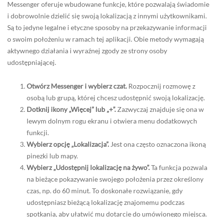
Messenger oferuje wbudowane funkcje, które pozwalają świadomie
i dobrowolnie dzielić się swoją lokalizacją z innymi użytkownikami.
Są to jedyne legalne i etyczne sposoby na przekazywanie informacji
o swoim położeniu w ramach tej aplikacji. Obie metody wymagają
aktywnego działania i wyraźnej zgody ze strony osoby
udostępniającej.
Otwórz Messenger i wybierz czat.
Rozpocznij rozmowę z
osobą lub grupą, której chcesz udostępnić swoją lokalizację.
Dotknij ikony „Więcej” lub „+”.
Zazwyczaj znajduje się ona w
lewym dolnym rogu ekranu i otwiera menu dodatkowych
funkcji.
Wybierz opcję „Lokalizacja”.
Jest ona często oznaczona ikoną
pinezki lub mapy.
Wybierz „Udostępnij lokalizację na żywo”.
Ta funkcja pozwala
na bieżące pokazywanie swojego położenia przez określony
czas, np. do 60 minut. To doskonałe rozwiązanie, gdy
udostępniasz bieżącą lokalizację znajomemu podczas
spotkania, aby ułatwić mu dotarcie do umówionego miejsca.