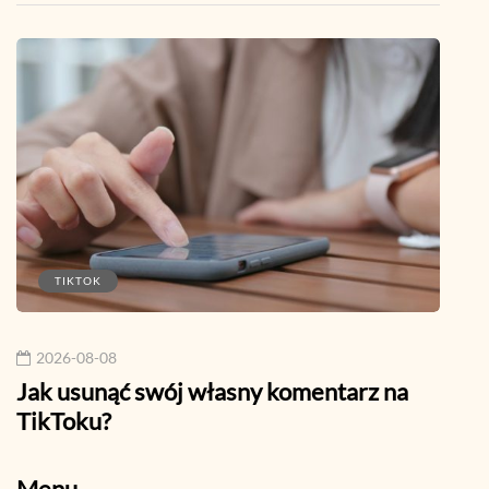
TIKTOK
W
2026-08-08
202
Jak usunąć swój własny komentarz na
Jak 
TikToku?
linki
Menu