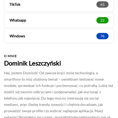
TikTok
65
Whatsapp
22
Windows
76
O MNIE
Dominik Leszczyński
Hej, jestem Dominik! Od zawsze kręci mnie technologia, a
smartfony to mój ulubiony temat – uwielbiam testować nowe
modele, sprawdzać ich funkcje i porównywać, co potrafią. Lubię też
dzielić się swoimi odkryciami i podpowiadać, jak wycisnąć z
telefonu jak najwięcej. Do tego mocno interesuję się social
mediami, więc śledzę trendy, nowości i chętnie doradzam, jak
prowadzić swoje profile czy wybrać najlepsze aplikacje. Masz
pytanie? Skontaktuj się z nami -
kontakt@internetstandard.com.pl