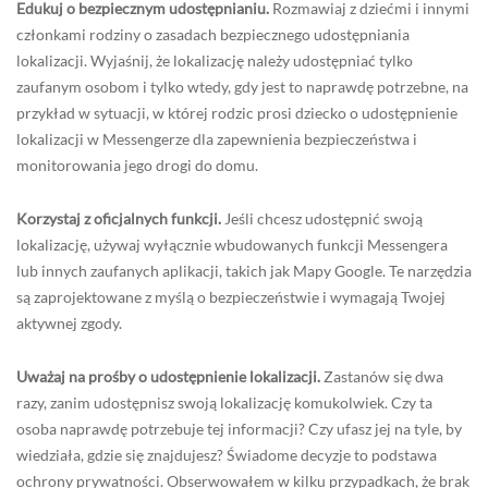
Edukuj o bezpiecznym udostępnianiu.
Rozmawiaj z dziećmi i innymi
członkami rodziny o zasadach bezpiecznego udostępniania
lokalizacji. Wyjaśnij, że lokalizację należy udostępniać tylko
zaufanym osobom i tylko wtedy, gdy jest to naprawdę potrzebne, na
przykład w sytuacji, w której rodzic prosi dziecko o udostępnienie
lokalizacji w Messengerze dla zapewnienia bezpieczeństwa i
monitorowania jego drogi do domu.
Korzystaj z oficjalnych funkcji.
Jeśli chcesz udostępnić swoją
lokalizację, używaj wyłącznie wbudowanych funkcji Messengera
lub innych zaufanych aplikacji, takich jak Mapy Google. Te narzędzia
są zaprojektowane z myślą o bezpieczeństwie i wymagają Twojej
aktywnej zgody.
Uważaj na prośby o udostępnienie lokalizacji.
Zastanów się dwa
razy, zanim udostępnisz swoją lokalizację komukolwiek. Czy ta
osoba naprawdę potrzebuje tej informacji? Czy ufasz jej na tyle, by
wiedziała, gdzie się znajdujesz? Świadome decyzje to podstawa
ochrony prywatności. Obserwowałem w kilku przypadkach, że brak