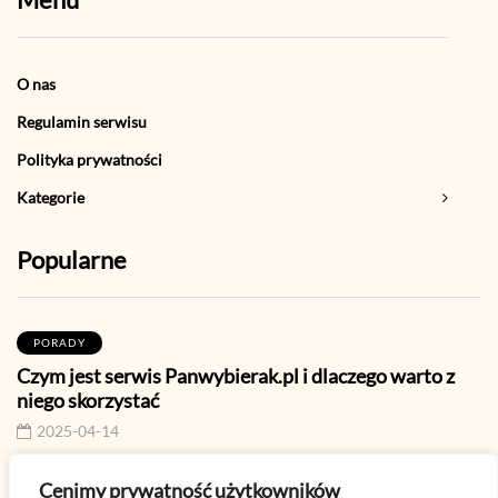
O nas
Regulamin serwisu
Polityka prywatności
Kategorie
Popularne
PORADY
Czym jest serwis Panwybierak.pl i dlaczego warto z
niego skorzystać
2025-04-14
Cenimy prywatność użytkowników
PORADY