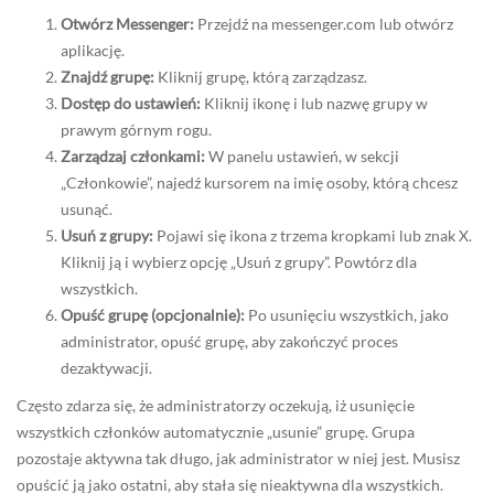
Otwórz Messenger:
Przejdź na messenger.com lub otwórz
aplikację.
Znajdź grupę:
Kliknij grupę, którą zarządzasz.
Dostęp do ustawień:
Kliknij ikonę i lub nazwę grupy w
prawym górnym rogu.
Zarządzaj członkami:
W panelu ustawień, w sekcji
„Członkowie”, najedź kursorem na imię osoby, którą chcesz
usunąć.
Usuń z grupy:
Pojawi się ikona z trzema kropkami lub znak X.
Kliknij ją i wybierz opcję „Usuń z grupy”. Powtórz dla
wszystkich.
Opuść grupę (opcjonalnie):
Po usunięciu wszystkich, jako
administrator, opuść grupę, aby zakończyć proces
dezaktywacji.
Często zdarza się, że administratorzy oczekują, iż usunięcie
wszystkich członków automatycznie „usunie” grupę. Grupa
pozostaje aktywna tak długo, jak administrator w niej jest. Musisz
opuścić ją jako ostatni, aby stała się nieaktywna dla wszystkich.