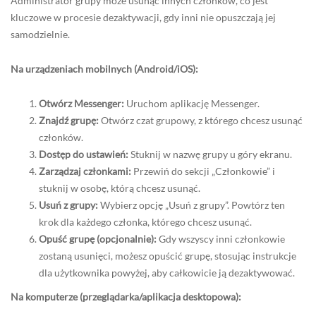
Administrator grupy może usunąć innych członków, co jest
kluczowe w procesie dezaktywacji, gdy inni nie opuszczają jej
samodzielnie.
Na urządzeniach mobilnych (Android/iOS):
Otwórz Messenger:
Uruchom aplikację Messenger.
Znajdź grupę:
Otwórz czat grupowy, z którego chcesz usunąć
członków.
Dostęp do ustawień:
Stuknij w nazwę grupy u góry ekranu.
Zarządzaj członkami:
Przewiń do sekcji „Członkowie” i
stuknij w osobę, którą chcesz usunąć.
Usuń z grupy:
Wybierz opcję „Usuń z grupy”. Powtórz ten
krok dla każdego członka, którego chcesz usunąć.
Opuść grupę (opcjonalnie):
Gdy wszyscy inni członkowie
zostaną usunięci, możesz opuścić grupę, stosując instrukcje
dla użytkownika powyżej, aby całkowicie ją dezaktywować.
Na komputerze (przeglądarka/aplikacja desktopowa):