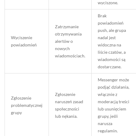
wyciszone.
Brak
powiadomień
Zatrzymanie
push, ale grupa
otrzymywania
Wyciszenie
nadal jest
alertów o
powiadomień
widoczna na
nowych
liście czatów, a
wiadomościach.
wiadomości są
dostarczane.
Messenger może
podjąć działania,
Zgłoszenie
włącznie z
Zgłoszenie
naruszeń zasad
moderacją treści
problematycznej
społeczności
lub usunięciem
grupy
lub nękania.
grupy, jeśli
narusza
regulamin.