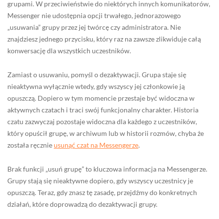
grupami. W przeciwieństwie do niektórych innych komunikatorów,
Messenger nie udostępnia opcji trwałego, jednorazowego
„usuwania” grupy przez jej twórcę czy administratora. Nie
znajdziesz jednego przycisku, który raz na zawsze zlikwiduje całą
konwersację dla wszystkich uczestników.
Zamiast o usuwaniu, pomyśl o dezaktywacji. Grupa staje się
nieaktywna wyłącznie wtedy, gdy wszyscy jej członkowie ją
opuszczą. Dopiero w tym momencie przestaje być widoczna w
aktywnych czatach i traci swój funkcjonalny charakter. Historia
czatu zazwyczaj pozostaje widoczna dla każdego z uczestników,
który opuścił grupę, w archiwum lub w historii rozmów, chyba że
została ręcznie
usunąć czat na Messengerze
.
Brak funkcji „usuń grupę” to kluczowa informacja na Messengerze.
Grupy stają się nieaktywne dopiero, gdy wszyscy uczestnicy je
opuszczą. Teraz, gdy znasz tę zasadę, przejdźmy do konkretnych
działań, które doprowadzą do dezaktywacji grupy.