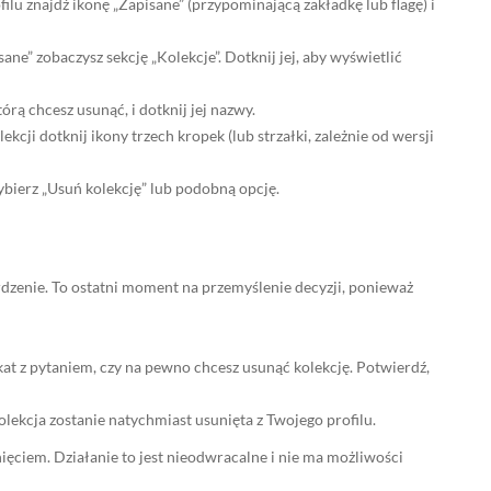
lu znajdź ikonę „Zapisane” (przypominającą zakładkę lub flagę) i
ne” zobaczysz sekcję „Kolekcje”. Dotknij jej, aby wyświetlić
órą chcesz usunąć, i dotknij jej nazwy.
cji dotknij ikony trzech kropek (lub strzałki, zależnie od wersji
ierz „Usuń kolekcję” lub podobną opcję.
rdzenie. To ostatni moment na przemyślenie decyzji, ponieważ
at z pytaniem, czy na pewno chcesz usunąć kolekcję. Potwierdź,
lekcja zostanie natychmiast usunięta z Twojego profilu.
ięciem. Działanie to jest nieodwracalne i nie ma możliwości