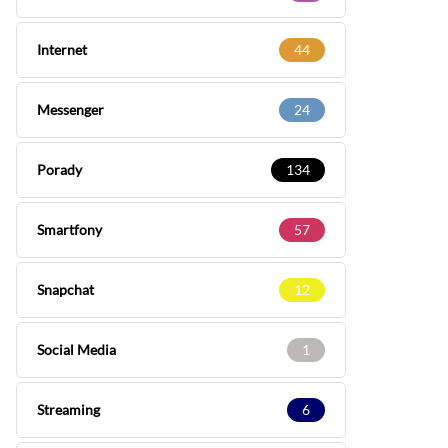
Internet
44
Messenger
24
Porady
134
Smartfony
57
Snapchat
12
Social Media
1
Streaming
6