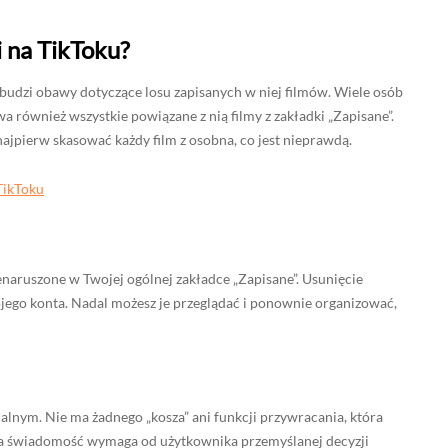
i na TikToku?
 budzi obawy dotyczące losu zapisanych w niej filmów. Wiele osób
 również wszystkie powiązane z nią filmy z zakładki „Zapisane”.
najpierw skasować każdy film z osobna, co jest nieprawdą.
TikToku
nienaruszone w Twojej ogólnej zakładce „Zapisane”. Usunięcie
Twojego konta. Nadal możesz je przeglądać i ponownie organizować,
alnym. Nie ma żadnego „kosza” ani funkcji przywracania, która
Ta świadomość wymaga od użytkownika przemyślanej decyzji