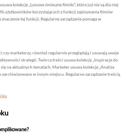
suwa kolekcję „Losowe śmieszne filmiki”, które już nie są dla niej
% użytkowników korzystających z funkcji zapisywania filmów
a znaczenie tej funkcji. Regularne zarządzanie pomaga w
ci czy marketerzy, również regularnie przeglądają i usuwają swoje
fektywności strategii. Twórca treści usuwa kolekcję „Inspiracje do
ć się na aktualnych tematach. Marketer usuwa kolekcję „Analiza
ane zarchiwizowano w innym miejscu. Regularne zarządzanie treścią
Toka
oku
skomplikowane?