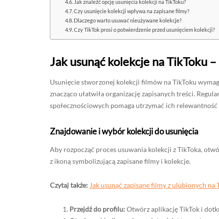
Jak znaleźć opcję usunięcia kolekcji na TikToku?
Czy usunięcie kolekcji wpływa na zapisane filmy?
Dlaczego warto usuwać nieużywane kolekcje?
Czy TikTok prosi o potwierdzenie przed usunięciem kolekcji?
Jak usunąć kolekcje na TikToku –
Usunięcie stworzonej kolekcji filmów na TikToku wymaga
znacząco ułatwiła organizację zapisanych treści. Regul
społecznościowych pomaga utrzymać ich relewantność i
Znajdowanie i wybór kolekcji do usunięcia
Aby rozpocząć proces usuwania kolekcji z TikToka, otwór
z ikoną symbolizującą zapisane filmy i kolekcje.
Czytaj także:
Jak usunąć zapisane filmy z ulubionych na 
Przejdź do profilu:
Otwórz aplikację TikTok i dotk