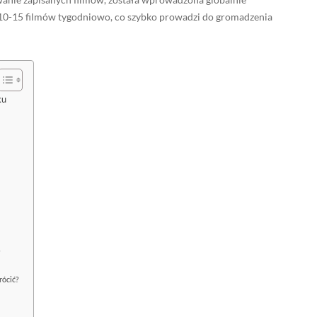
10-15 filmów tygodniowo, co szybko prowadzi do gromadzenia
ku
?
rócić?