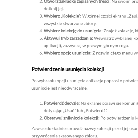
Otwórz zakładkę zapisanych treści:
Na swoim profi
dotknij jej.
Wybierz „Kolekcje”:
W górnej części ekranu „Zapisa
wszystkie stworzone zbiory.
Wybierz kolekcję do usunięcia:
Znajdź kolekcję, kt
Aktywuj tryb zarządzania:
Wewnątrz wybranej kolek
aplikacji), zazwyczaj w prawym górnym rogu.
Wybierz opcję usunięcia:
Z rozwiniętego menu wyb
Potwierdzenie usunięcia kolekcji
Po wybraniu opcji usunięcia aplikacja poprosi o potwie
usunięcie jest nieodwracalne.
Potwierdź decyzję:
Na ekranie pojawi się komunik
dotykając „Usuń” lub „Potwierdź”.
Obserwuj zniknięcie kolekcji:
Po potwierdzeniu ko
Zawsze dokładnie sprawdź nazwę kolekcji przed jej usun
przywrócenia skasowanego zbioru.