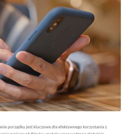
anie porządku jest kluczowe dla efektywnego korzystania z
wanie zapisanych filmów, została wprowadzona globalnie