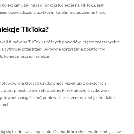
olekcjami, takimi jak Funkcja Kolekcje na TikToku, jest
ego doświadczenia użytkownika, eliminując zbędne treści.
lekcje TikToka?
kcji filmów na TikToku z różnych powodów, często związanych z
a cyfrowej przestrzeni. Aktywne korzystanie z platformy
o konieczności ich selekcji.
motywów, dla których użytkownicy rezygnują z niektórych
 istotne, przestaje być relewantne. Przykładowo, użytkownik,
gotowaniu wegańskim”, ponieważ przeszedł na dietę keto. Takie
atach.
tają się trudne w zarządzaniu. Osoba, która chce zwolnić miejsce w