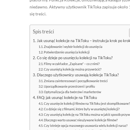
niedawno. Aktywny użytkownik TikToka zapisuje około 
się treści.
Spis treści
Jak usunąć kolekcje na TikToku – instrukcja krok po kro
Znajdowanie i wybór kolekcji do usunięcia
Potwierdzenie usunięcia kolekcji
Co się dzieje po usunięciu kolekcji na TikToku?
Filmy w zakładce „Zapisane” – co z nimi?
Czy usuniętą kolekcję można przywrócić?
Dlaczego użytkownicy usuwają kolekcje TikToka?
Zmiana zainteresowań i porządkowanie treści
Uporządkowanie przestrzeni i profilu
Optymalizacja dla twórców i marketerów
FAQ: jak usunąć kolekcje na TikToku
Czy usunięcie kolekcji filmów na TikToku jest skomplikowane
Co dzieje się z filmami, które były w usuniętej kolekcji?
Czy usuniętą kolekcję na TikToku można w jakiś sposób przyw
Dlaczego warto usuwać nieużywane kolekcje filmów?
Czy istnieje opcja masowego usuwania wielu kolekcji naraz?