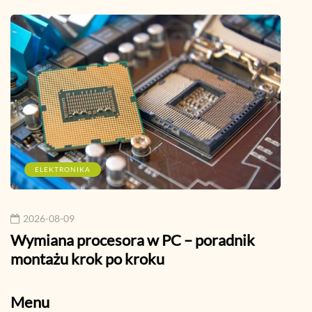
ELEKTRONIKA
M
2026-08-09
202
Wymiana procesora w PC – poradnik
Jak 
montażu krok po kroku
Mess
Menu