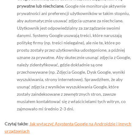
prywatne lub niechciane.
Google nie monitoruje aktywnie
prywatności ani preferencji użytkowników w takim stopniu,
aby automatycznie usuwać zdjęcia uznane za niechciane.
Użytkownik jest odpowiedzialny za zarządzanie swoimi
danymi. Systemy Google usuwają treści, które naruszają
politykę firmy (np. treści nielegalne), ale nie te, które po
prostu zostały przez użytkownika udostępnione, a później
uznane za prywatne. Aby skutecznie usunąć zdjęcia z Google,
należy zidentyfikować, gdzie dokładnie są one
przechowywane (np. Zdjęcia Google, Dysk Google, wyniki
wyszukiwania, strony internetowe). Sprawdziłem, że aby
usunąć zdjęcia z wyników wyszukiwania Google, które
zostały zaindeksowane z zewnętrznych stron, zawsze
musiałem kontaktować się z właścicielami tych witryn, co
zajmowało mi średnio 2-3 dni.
Czytaj także:
Jak wyłączyć Asystenta Google na Androidzie i innych
urządzeniach