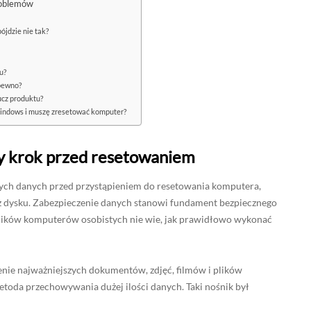
roblemów
ójdzie nie tak?
u?
 pewno?
cz produktu?
 Windows i muszę zresetować komputer?
y krok przed resetowaniem
ych danych przed przystąpieniem do resetowania komputera,
 z dysku. Zabezpieczenie danych stanowi fundament bezpiecznego
ików komputerów osobistych nie wie, jak prawidłowo wykonać
enie najważniejszych dokumentów, zdjęć, filmów i plików
metoda przechowywania dużej ilości danych. Taki nośnik był