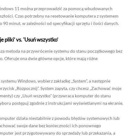
Windows 11 można przeprowadzić za pomocą wbudowanych
rzeszłości. Czas potrzebny na resetowanie komputera z systemem
0 minut, w zależności od specyfikacji sprzętu i ilości danych.
pliki’ vs. 'Usuń wszystko’
sza metoda na przywrócenie systemu do stanu początkowego bez
o. Oferuje ona dwie główne opcje, które mają różne
 systemu Windows, wybierz zakładkę „System”, a następnie
 przycisk „Rozpocznij”. System zapyta, czy chcesz „Zachować moje
okumenty) czy „Usuń wszystko” (przywraca komputer do stanu
yboru postępuj zgodnie z instrukcjami wyświetlanymi na ekranie.
 komputer działa niestabilnie z powodu błędów systemowych lub
achować swoje dane bez konieczności ich ponownego
omputer jest przygotowywany do sprzedaży lub przekazania, a