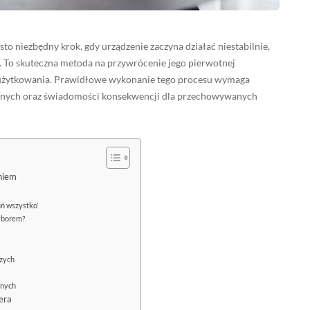
o niezbędny krok, gdy urządzenie zaczyna działać niestabilnie,
. To skuteczna metoda na przywrócenie jego pierwotnej
o użytkowania. Prawidłowe wykonanie tego procesu wymaga
yjnych oraz świadomości konsekwencji dla przechowywanych
niem
uń wszystko’
wyborem?
szych
anych
era