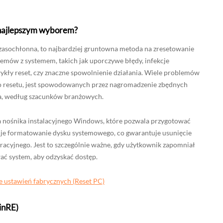
t najlepszym wyborem?
czasochłonna, to najbardziej gruntowna metoda na zresetowanie
emów z systemem, takich jak uporczywe błędy, infekcje
ły reset, czy znaczne spowolnienie działania. Wiele problemów
o resetu, jest spowodowanych przez nagromadzenie zbędnych
ia, według szacunków branżowych.
a nośnika instalacyjnego Windows, które pozwala przygotować
je formatowanie dysku systemowego, co gwarantuje usunięcie
eracyjnego. Jest to szczególnie ważne, gdy użytkownik zapomniał
ać system, aby odzyskać dostęp.
ustawień fabrycznych (Reset PC)
inRE)