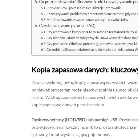
Co po zresetowaniu? Kluczowe kroki i rozwiązywanie p
Pierwsze kroki po resecie: aktualizacje i sterowniki
Rozwiązywanie problemów z resetowaniem: co robić, gdy coś p
Mit: Resetowanie zawsze usuwa wirusy – prawda i fałsz
Często zadawane pytania (FAQ)
Czy resetowanie komputera to to samo co formatowanie dysk
Czy reset do ustawień fabrycznych usuwa wszystkie dane na
Czy po resecie Windows potrzebuję ponownie wprowadzać klu
Co zrobić, jeśli zapomniałem hasła do konta administratora
Kopia zapasowa danych: kluczow
Zawsze wykonaj pełną kopię zapasową wszystkich ważn
ponieważ proces ten może nieodwracalnie usunąć pliki
resetu. Według szacunków branżowych, wielu użytkown
kopię zapasową danych przed resetem.
Dysk zewnętrzny (HDD/SSD) lub pamięć USB.
Przeniesi
projektowych na fizyczny nośnik to prosta i skuteczna 
sprawny i miał wystarczającą pojemność.