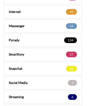
Internet
44
Messenger
24
Porady
134
Smartfony
57
Snapchat
12
Social Media
1
Streaming
6