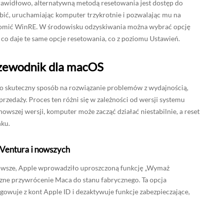
awidłowo, alternatywną metodą resetowania jest dostęp do
ć, uruchamiając komputer trzykrotnie i pozwalając mu na
homić WinRE. W środowisku odzyskiwania można wybrać opcję
 co daje te same opcje resetowania, co z poziomu Ustawień.
zewodnik dla macOS
o skuteczny sposób na rozwiązanie problemów z wydajnością,
rzedaży. Proces ten różni się w zależności od wersji systemu
owszej wersji, komputer może zacząć działać niestabilnie, a reset
nku.
Ventura i nowszych
nowsze, Apple wprowadziło uproszczoną funkcję „Wymaż
eczne przywrócenie Maca do stanu fabrycznego. Ta opcja
owuje z kont Apple ID i dezaktywuje funkcje zabezpieczające,