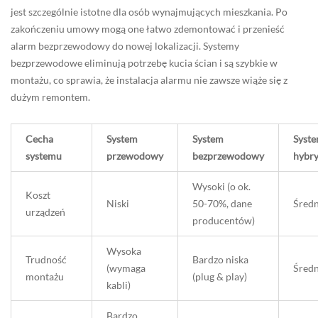
jest szczególnie istotne dla osób wynajmujących mieszkania. Po
zakończeniu umowy mogą one łatwo zdemontować i przenieść
alarm bezprzewodowy do nowej lokalizacji. Systemy
bezprzewodowe eliminują potrzebę kucia ścian i są szybkie w
montażu, co sprawia, że instalacja alarmu nie zawsze wiąże się z
dużym remontem.
Cecha
System
System
Syst
systemu
przewodowy
bezprzewodowy
hybr
Wysoki (o ok.
Koszt
Niski
50-70%, dane
Średn
urządzeń
producentów)
Wysoka
Trudność
Bardzo niska
(wymaga
Średn
montażu
(plug & play)
kabli)
Bardzo