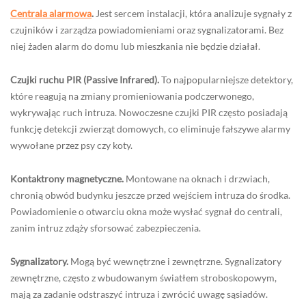
Centrala alarmowa
.
Jest sercem instalacji, która analizuje sygnały z
czujników i zarządza powiadomieniami oraz sygnalizatorami. Bez
niej żaden alarm do domu lub mieszkania nie będzie działał.
Czujki ruchu PIR (Passive Infrared).
To najpopularniejsze detektory,
które reagują na zmiany promieniowania podczerwonego,
wykrywając ruch intruza. Nowoczesne czujki PIR często posiadają
funkcję detekcji zwierząt domowych, co eliminuje fałszywe alarmy
wywołane przez psy czy koty.
Kontaktrony magnetyczne.
Montowane na oknach i drzwiach,
chronią obwód budynku jeszcze przed wejściem intruza do środka.
Powiadomienie o otwarciu okna może wysłać sygnał do centrali,
zanim intruz zdąży sforsować zabezpieczenia.
Sygnalizatory.
Mogą być wewnętrzne i zewnętrzne. Sygnalizatory
zewnętrzne, często z wbudowanym światłem stroboskopowym,
mają za zadanie odstraszyć intruza i zwrócić uwagę sąsiadów.