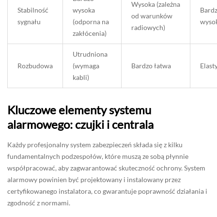
Wysoka (zależna
Stabilność
wysoka
Bard
od warunków
sygnału
(odporna na
wyso
radiowych)
zakłócenia)
Utrudniona
Rozbudowa
(wymaga
Bardzo łatwa
Elast
kabli)
Kluczowe elementy systemu
alarmowego: czujki i centrala
Każdy profesjonalny system zabezpieczeń składa się z kilku
fundamentalnych podzespołów, które muszą ze sobą płynnie
współpracować, aby zagwarantować skuteczność ochrony. System
alarmowy powinien być projektowany i instalowany przez
certyfikowanego instalatora, co gwarantuje poprawność działania i
zgodność z normami.