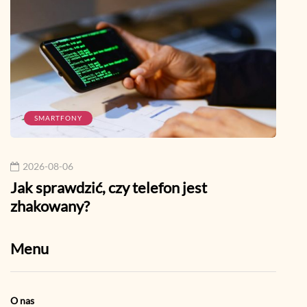
SMARTFONY
W
2026-08-06
202
Jak sprawdzić, czy telefon jest
Jak 
zhakowany?
pora
Menu
O nas