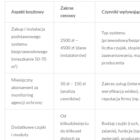
Zakres
Aspekt kosztowy
Czynniki wpływając
cenowy
Zakup i instalacja
Typ systemu
podstawowego
2500 zł –
(przewodowy/bezp
systemu
4500 zł (dane
liczba czujek, stopi
bezprzewodowego
instalatorów)
zaawansowania, ma
(mieszkanie 50-70
producenta
m²)
Miesięczny
50 zł – 150 zł
Zakres usług (inter
abonament za
(analiza
weryfikacja wideo), 
monitoring
cenników)
reputacja firmy (np.
agencji ochrony
Od
kilkudziesięciu
Rodzaj czujki (ruch,
Dodatkowe czujki
do kilkuset
zalanie), funkcje (np
i moduły
złotych za
zwierząt), producen