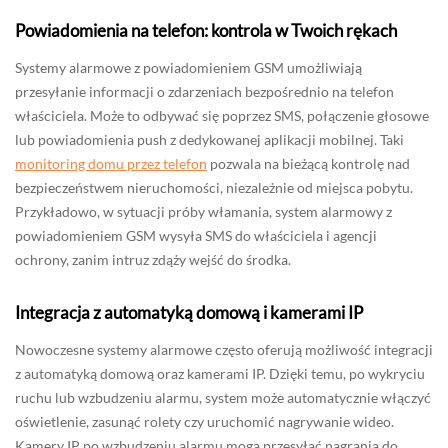
Powiadomienia na telefon: kontrola w Twoich rękach
Systemy alarmowe z powiadomieniem GSM umożliwiają
przesyłanie informacji o zdarzeniach bezpośrednio na telefon
właściciela. Może to odbywać się poprzez SMS, połączenie głosowe
lub powiadomienia push z dedykowanej aplikacji mobilnej. Taki
monitoring domu przez telefon
pozwala na bieżącą kontrolę nad
bezpieczeństwem nieruchomości, niezależnie od miejsca pobytu.
Przykładowo, w sytuacji próby włamania, system alarmowy z
powiadomieniem GSM wysyła SMS do właściciela i agencji
ochrony, zanim intruz zdąży wejść do środka.
Integracja z automatyką domową i kamerami IP
Nowoczesne systemy alarmowe często oferują możliwość integracji
z automatyką domową oraz kamerami IP. Dzięki temu, po wykryciu
ruchu lub wzbudzeniu alarmu, system może automatycznie włączyć
oświetlenie, zasunąć rolety czy uruchomić nagrywanie wideo.
Kamery IP po wzbudzeniu alarmu mogą przesyłać nagrania do