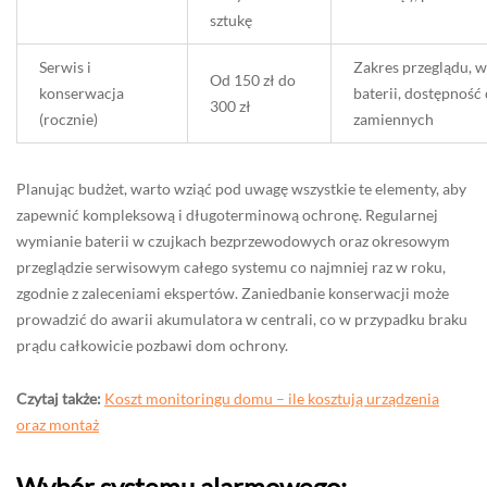
sztukę
Serwis i
Zakres przeglądu, 
Od 150 zł do
konserwacja
baterii, dostępność 
300 zł
(rocznie)
zamiennych
Planując budżet, warto wziąć pod uwagę wszystkie te elementy, aby
zapewnić kompleksową i długoterminową ochronę. Regularnej
wymianie baterii w czujkach bezprzewodowych oraz okresowym
przeglądzie serwisowym całego systemu co najmniej raz w roku,
zgodnie z zaleceniami ekspertów. Zaniedbanie konserwacji może
prowadzić do awarii akumulatora w centrali, co w przypadku braku
prądu całkowicie pozbawi dom ochrony.
Czytaj także:
Koszt monitoringu domu – ile kosztują urządzenia
oraz montaż
Wybór systemu alarmowego: