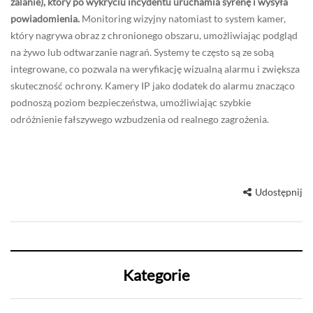
zalanie), który po wykryciu incydentu uruchamia syrenę i wysyła
powiadomienia.
Monitoring wizyjny natomiast to system kamer,
który nagrywa obraz z chronionego obszaru, umożliwiając podgląd
na żywo lub odtwarzanie nagrań. Systemy te często są ze sobą
integrowane, co pozwala na weryfikację wizualną alarmu i zwiększa
skuteczność ochrony. Kamery IP jako dodatek do alarmu znacząco
podnoszą poziom bezpieczeństwa, umożliwiając szybkie
odróżnienie fałszywego wzbudzenia od realnego zagrożenia.
Udostępnij
Kategorie