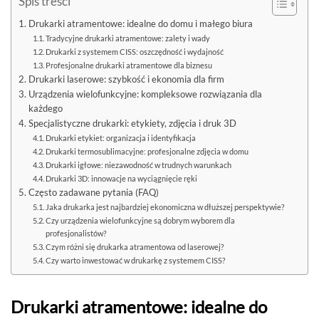
Spis treści
Drukarki atramentowe: idealne do domu i małego biura
Tradycyjne drukarki atramentowe: zalety i wady
Drukarki z systemem CISS: oszczędność i wydajność
Profesjonalne drukarki atramentowe dla biznesu
Drukarki laserowe: szybkość i ekonomia dla firm
Urządzenia wielofunkcyjne: kompleksowe rozwiązania dla
każdego
Specjalistyczne drukarki: etykiety, zdjęcia i druk 3D
Drukarki etykiet: organizacja i identyfikacja
Drukarki termosublimacyjne: profesjonalne zdjęcia w domu
Drukarki igłowe: niezawodność w trudnych warunkach
Drukarki 3D: innowacje na wyciągnięcie ręki
Często zadawane pytania (FAQ)
Jaka drukarka jest najbardziej ekonomiczna w dłuższej perspektywie?
Czy urządzenia wielofunkcyjne są dobrym wyborem dla
profesjonalistów?
Czym różni się drukarka atramentowa od laserowej?
Czy warto inwestować w drukarkę z systemem CISS?
Drukarki atramentowe: idealne do