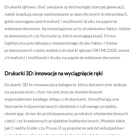
Drukarki igłowe, choć uważane za technologię starszej generacji,
nadal znajdują swoje zastosowanie w specyficznych środowiskach,
gdzie wymagana jest trwałość i możliwość druku na papierze
wielowarstwowym. Są niezastąpione przy drukowaniu faktur, listów
przewozowych czy formularzy, które wymagają kopii. Firma
logistyczna potrzebująca niezawodnego druku faktur i listów
przewozowych często wybiera drukarki igłowe OKI ML3320, znane
z trwałości i możliwości druku na papierze wielowarstwowym.
Drukarki 3D: innowacje na wyciągnięcie ręki
Drukarki 3D to innowacyjna kategoria, która dynamicznie zyskuje
na popularności, choć nie jest jeszcze standardowym
wyposażeniem każdego sklepu z drukarkami. Umożliwiają one
tworzenie trójwymiarowych obiektów z cyfrowego projektu,
otwierając drzwi do prototypowania, produkcji niestandardowych
części czy kreatywnych projektów hobbystycznych. Modele takie
jak Creality Ender czy Prusa i3 są popularne wśród entuzjastów i