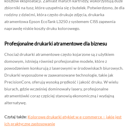
kosztów eksploatacji. Zamiast małych kartridży, wykorzystują duże
zbiorniki na tusz, które uzupełnia się z butelek. Potwierdzono, że dla
rodziny z dziećmi, która często drukuje zdjęcia, drukarka
atramentowa Epson EcoTank L3250 z systemem CISS zapewnia
naprawdę niskie koszty druku kolorowego.
Profesjonalne drukarki atramentowe dla biznesu
Chociaż drukarki atramentowe często kojarzone są z użytkiem
domowym, istnieją również profesjonalne modele, które z
powodzeniem konkurują z laserowymi w środowiskach biurowych.
Drukarki wyposażone w zaawansowane technologie, takie jak
PrecisionCore, oferują wysoką prędkość i jakość druku. W wielu
biurach, gdzie wcześniej dominowały lasery, profesjonalne
atramentówki coraz częściej stanowią ekonomiczną i wydajną
alternatywę.
Czytaj także:
Kolorowe drukarki etykiet w e-commerce – jakie jest
ich praktyczne zastosowanie