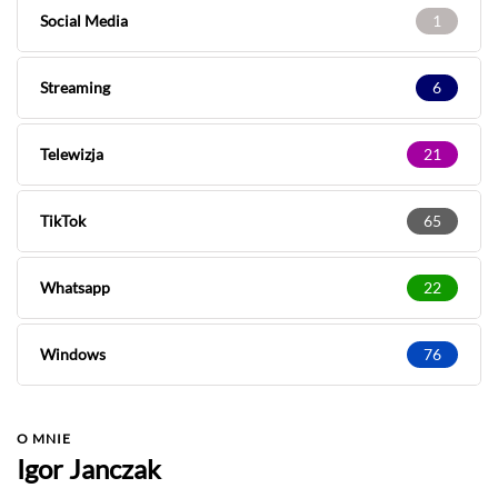
Social Media
1
Streaming
6
Telewizja
21
TikTok
65
Whatsapp
22
Windows
76
O MNIE
Igor Janczak